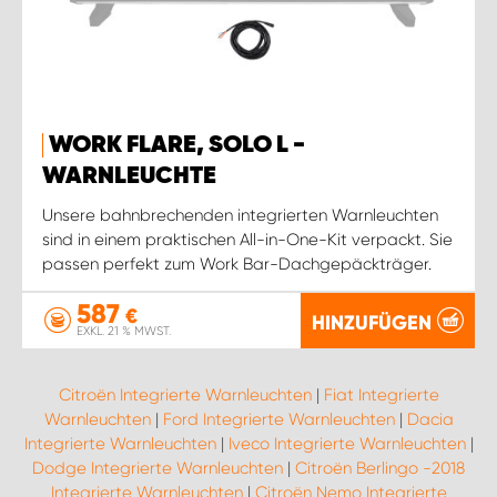
WORK FLARE, SOLO L -
WARNLEUCHTE
Unsere bahnbrechenden integrierten Warnleuchten
sind in einem praktischen All-in-One-Kit verpackt. Sie
passen perfekt zum Work Bar-Dachgepäckträger.
587
€
HINZUFÜGEN
EXKL. 21 % MWST.
Citroën Integrierte Warnleuchten
|
Fiat Integrierte
Warnleuchten
|
Ford Integrierte Warnleuchten
|
Dacia
Integrierte Warnleuchten
|
Iveco Integrierte Warnleuchten
|
Dodge Integrierte Warnleuchten
|
Citroën Berlingo -2018
Integrierte Warnleuchten
|
Citroën Nemo Integrierte