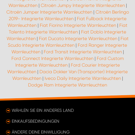
Warnleuchten
|
Citroën Jumpy Integrierte Warnleuchten
|
Citroën Jumper Integrierte Warnleuchten
|
Citroën Berlingo
2019- Integrierte Warnleuchten
|
Fiat Fullback Integrierte
Warnleuchten
|
Fiat Fiorino Integrierte Warnleuchten
|
Fiat
Talento Integrierte Warnleuchten
|
Fiat Doblo Integrierte
Warnleuchten
|
Fiat Ducato Integrierte Warnleuchten
|
Fiat
Scudo Integrierte Warnleuchten
|
Ford Ranger Integrierte
Warnleuchten
|
Ford Transit Integrierte Warnleuchten
|
Ford Connect Integrierte Warnleuchten
|
Ford Custom
Integrierte Warnleuchten
|
Ford Courier Integrierte
Warnleuchten
|
Dacia Dokker Van (Transporter) Integrierte
Warnleuchten
|
Iveco Daily Integrierte Warnleuchten
|
Dodge Ram Integrierte Warnleuchten
WÄHLEN SIE EIN ANDERES LAND
EINKAUFSBEDINGUNGEN
ÄNDERE DEINE EINWILLIGUNG