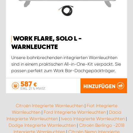
WORK FLARE, SOLO L -
WARNLEUCHTE
Unsere bahnbrechenden integrierten Warnleuchten
sind in einem praktischen All-in-One-Kit verpackt. Sie
passen perfekt zum Work Bar-Dachgepäckträger.
587
€
HINZUFÜGEN
EXKL. 21 % MWST.
Citroën Integrierte Warnleuchten
|
Fiat Integrierte
Warnleuchten
|
Ford Integrierte Warnleuchten
|
Dacia
Integrierte Warnleuchten
|
Iveco Integrierte Warnleuchten
|
Dodge Integrierte Warnleuchten
|
Citroën Berlingo -2018
Integrierte Warnleuchten
|
Citroën Nemo Integrierte