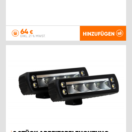
64
€
HINZUFÜGEN
EXKL. 21 % MWST.