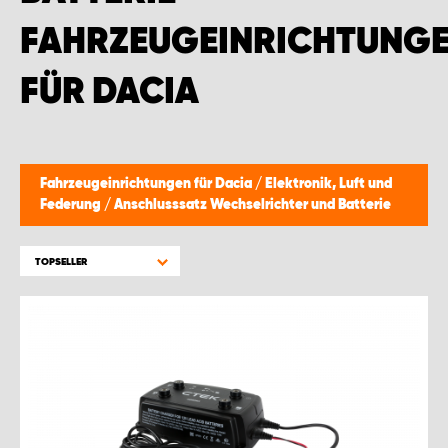
WORK SYSTEM BRÜSSEL
FAHRZEUGEINRICHTUNG
WORK SYSTEM LIMBURG-KEMPEN
FÜR DACIA
WORK SYSTEM NAMEN
WORK SYSTEM WORK SYSTEM BRÜGGE
Fahrzeugeinrichtungen für Dacia
/
Elektronik, Luft und
Federung
/
Anschlusssatz Wechselrichter und Batterie
TOPSELLER