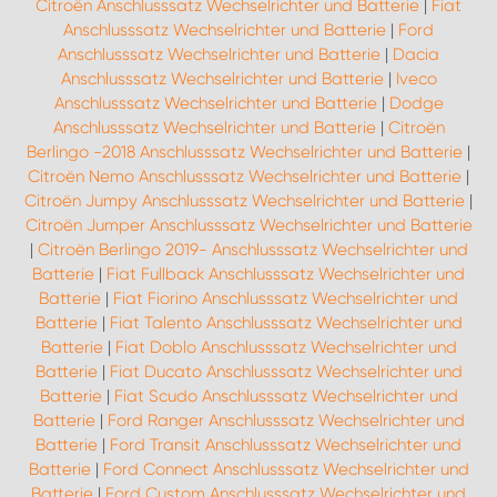
Citroën Anschlusssatz Wechselrichter und Batterie
|
Fiat
Anschlusssatz Wechselrichter und Batterie
|
Ford
Anschlusssatz Wechselrichter und Batterie
|
Dacia
Anschlusssatz Wechselrichter und Batterie
|
Iveco
Anschlusssatz Wechselrichter und Batterie
|
Dodge
Anschlusssatz Wechselrichter und Batterie
|
Citroën
Berlingo -2018 Anschlusssatz Wechselrichter und Batterie
|
Citroën Nemo Anschlusssatz Wechselrichter und Batterie
|
Citroën Jumpy Anschlusssatz Wechselrichter und Batterie
|
Citroën Jumper Anschlusssatz Wechselrichter und Batterie
|
Citroën Berlingo 2019- Anschlusssatz Wechselrichter und
Batterie
|
Fiat Fullback Anschlusssatz Wechselrichter und
Batterie
|
Fiat Fiorino Anschlusssatz Wechselrichter und
Batterie
|
Fiat Talento Anschlusssatz Wechselrichter und
Batterie
|
Fiat Doblo Anschlusssatz Wechselrichter und
Batterie
|
Fiat Ducato Anschlusssatz Wechselrichter und
Batterie
|
Fiat Scudo Anschlusssatz Wechselrichter und
Batterie
|
Ford Ranger Anschlusssatz Wechselrichter und
Batterie
|
Ford Transit Anschlusssatz Wechselrichter und
Batterie
|
Ford Connect Anschlusssatz Wechselrichter und
Batterie
|
Ford Custom Anschlusssatz Wechselrichter und