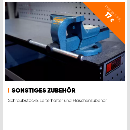
PREISBEISPIEL
17
€
SONSTIGES ZUBEHÖR
Schraubstöcke, Leiterhalter und Flaschenzubehör