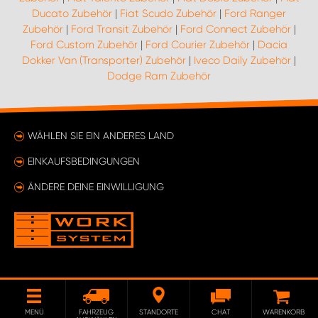
Ducato Zubehör
|
Fiat Scudo Zubehör
|
Ford Ranger
Zubehör
|
Ford Transit Zubehör
|
Ford Connect Zubehör
|
Ford Custom Zubehör
|
Ford Courier Zubehör
|
Dacia
Dokker Van (Transporter) Zubehör
|
Iveco Daily Zubehör
|
Dodge Ram Zubehör
WÄHLEN SIE EIN ANDERES LAND
EINKAUFSBEDINGUNGEN
ÄNDERE DEINE EINWILLIGUNG
MENÜ
FAHRZEUG
STANDORTE
CHAT
WARENKORB