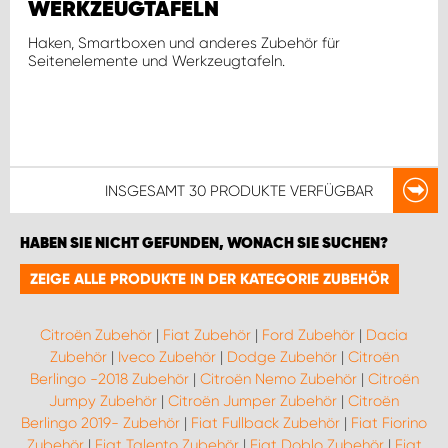
WERKZEUGTAFELN
Haken, Smartboxen und anderes Zubehör für
Seitenelemente und Werkzeugtafeln.
INSGESAMT
30 PRODUKTE
VERFÜGBAR
HABEN SIE NICHT GEFUNDEN, WONACH SIE SUCHEN?
ZEIGE ALLE PRODUKTE IN DER KATEGORIE ZUBEHÖR
Citroën Zubehör
|
Fiat Zubehör
|
Ford Zubehör
|
Dacia
Zubehör
|
Iveco Zubehör
|
Dodge Zubehör
|
Citroën
Berlingo -2018 Zubehör
|
Citroën Nemo Zubehör
|
Citroën
Jumpy Zubehör
|
Citroën Jumper Zubehör
|
Citroën
Berlingo 2019- Zubehör
|
Fiat Fullback Zubehör
|
Fiat Fiorino
Zubehör
|
Fiat Talento Zubehör
|
Fiat Doblo Zubehör
|
Fiat