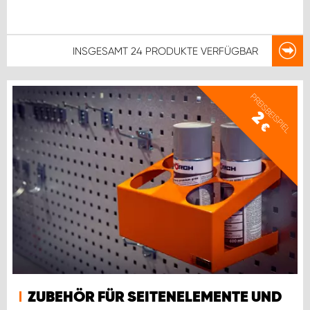
INSGESAMT
24 PRODUKTE
VERFÜGBAR
PREISBEISPIEL
2
€
ZUBEHÖR FÜR SEITENELEMENTE UND