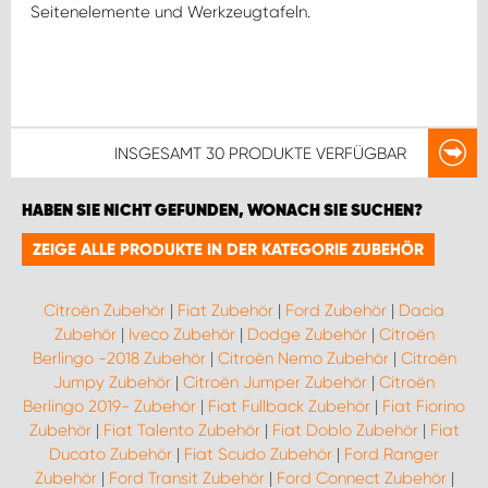
Seitenelemente und Werkzeugtafeln.
INSGESAMT
30 PRODUKTE
VERFÜGBAR
HABEN SIE NICHT GEFUNDEN, WONACH SIE SUCHEN?
ZEIGE ALLE PRODUKTE IN DER KATEGORIE ZUBEHÖR
Citroën Zubehör
|
Fiat Zubehör
|
Ford Zubehör
|
Dacia
Zubehör
|
Iveco Zubehör
|
Dodge Zubehör
|
Citroën
Berlingo -2018 Zubehör
|
Citroën Nemo Zubehör
|
Citroën
Jumpy Zubehör
|
Citroën Jumper Zubehör
|
Citroën
Berlingo 2019- Zubehör
|
Fiat Fullback Zubehör
|
Fiat Fiorino
Zubehör
|
Fiat Talento Zubehör
|
Fiat Doblo Zubehör
|
Fiat
Ducato Zubehör
|
Fiat Scudo Zubehör
|
Ford Ranger
Zubehör
|
Ford Transit Zubehör
|
Ford Connect Zubehör
|