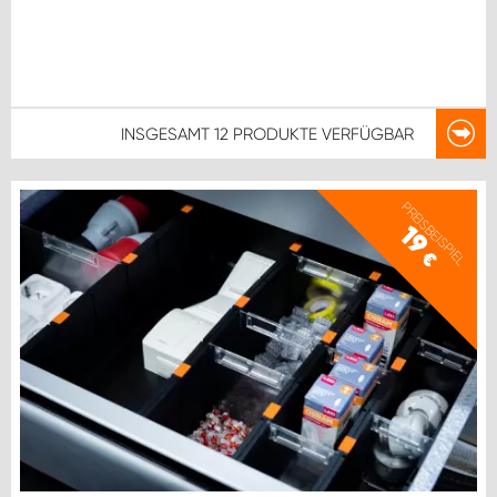
INSGESAMT
12 PRODUKTE
VERFÜGBAR
PREISBEISPIEL
19
€