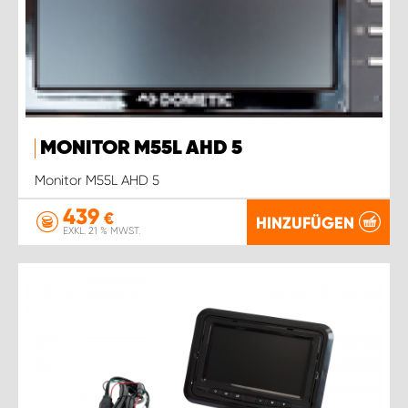
MONITOR M55L AHD 5
Monitor M55L AHD 5
439
€
HINZUFÜGEN
EXKL. 21 % MWST.