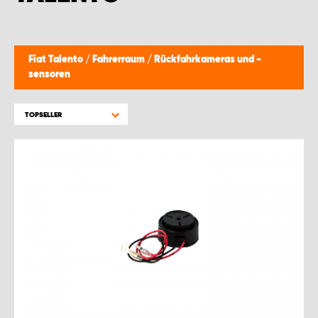
WORK SYSTEM BRÜSSEL
WORK SYSTEM LIMBURG-KEMPEN
Fiat Talento
/
Fahrerraum
/
Rückfahrkameras und -
sensoren
WORK SYSTEM NAMEN
TOPSELLER
WORK SYSTEM WORK SYSTEM BRÜGGE