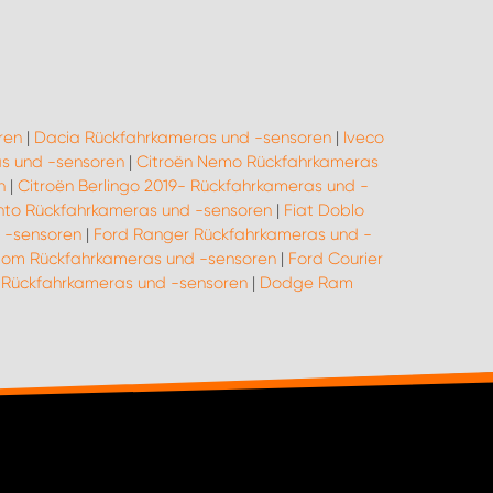
ren
|
Dacia Rückfahrkameras und -sensoren
|
Iveco
as und -sensoren
|
Citroën Nemo Rückfahrkameras
n
|
Citroën Berlingo 2019- Rückfahrkameras und -
ento Rückfahrkameras und -sensoren
|
Fiat Doblo
 -sensoren
|
Ford Ranger Rückfahrkameras und -
tom Rückfahrkameras und -sensoren
|
Ford Courier
y Rückfahrkameras und -sensoren
|
Dodge Ram