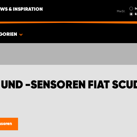
I
WS & INSPIRATION
MwSt.
E
GORIEN
UND -SENSOREN FIAT SCU
nsoren