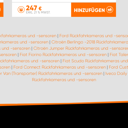
247
€
HINZUFÜGEN
EXKL. 21 % MWST.
ckfahrkameras und -sensoren
|
Ford Rückfahrkameras und -senso
rkameras und -sensoren
|
Citroën Berlingo -2018 Rückfahrkamer
 und -sensoren
|
Citroën Jumper Rückfahrkameras und -sensore
sensoren
|
Fiat Fiorino Rückfahrkameras und -sensoren
|
Fiat Tal
ückfahrkameras und -sensoren
|
Fiat Scudo Rückfahrkameras und
soren
|
Ford Connect Rückfahrkameras und -sensoren
|
Ford Cus
r Van (Transporter) Rückfahrkameras und -sensoren
|
Iveco Dail
Rückfahrkameras und -sensoren