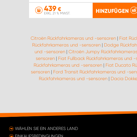
439
€
HINZUFÜGEN
EXKL. 21 % MWST.
Citroën Rückfahrkameras und -sensoren
|
Fiat Rü
Rückfahrkameras und -sensoren
|
Dodge Rückfah
und -sensoren
|
Citroën Jumpy Rückfahrkameras
sensoren
|
Fiat Fullback Rückfahrkameras und -
Rückfahrkameras und -sensoren
|
Fiat Ducato R
sensoren
|
Ford Transit Rückfahrkameras und -sen
Rückfahrkameras und -sensoren
|
Dacia Dokke
WÄHLEN SIE EIN ANDERES LAND
EINKAUFSBEDINGUNGEN