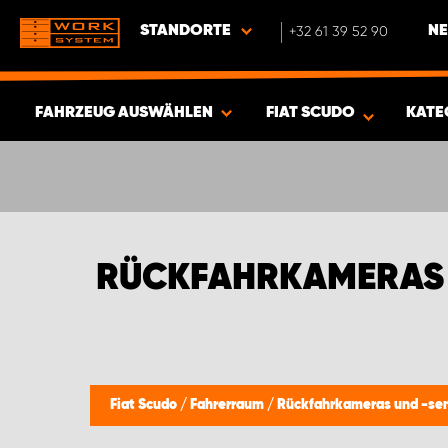
STANDORTE
+32 61 39 52 90
NE
FAHRZEUG AUSWÄHLEN
FIAT SCUDO
KATE
ERGEBNISSE ANZEIGEN -
412
ARTIKEL
RÜCKFAHRKAMERAS 
Fiat Scudo
/
Fahrerraum
/
Rückfahrkameras und -se