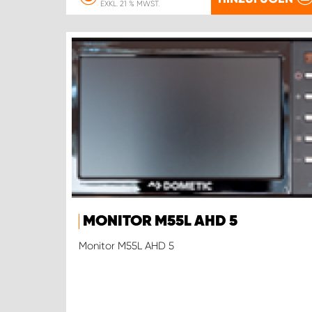
EXKL. 21 % MWST.
MONITOR M55L AHD 5
Monitor M55L AHD 5