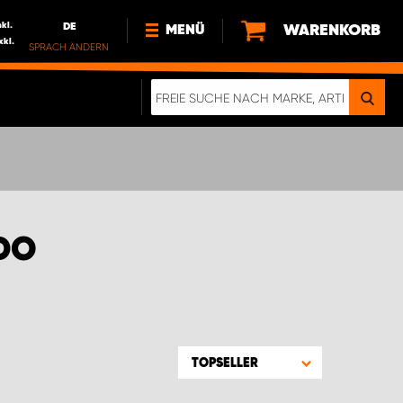
nkl.
DE
WARENKORB
MENÜ
xkl.
SPRACH ÄNDERN
DE
FR
NL
NEWS
ÜBER UNS
NACHHALTIGKEIT
DO
TOPSELLER