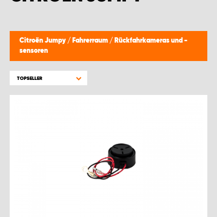
WORK SYSTEM BRÜSSEL
WORK SYSTEM LIMBURG-KEMPEN
Citroën Jumpy
/
Fahrerraum
/
Rückfahrkameras und -
sensoren
WORK SYSTEM NAMEN
TOPSELLER
WORK SYSTEM WORK SYSTEM BRÜGGE