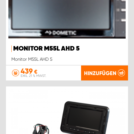
MONITOR M55L AHD 5
Monitor M55L AHD 5
439
€
HINZUFÜGEN
EXKL. 21 % MWST.