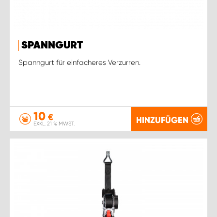
SPANNGURT
Spanngurt für einfacheres Verzurren.
10
€
HINZUFÜGEN
EXKL. 21 % MWST.