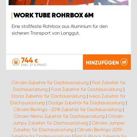
WORK TUBE ROHRBOX 6M
Eine stoßfeste Rohrbox aus Aluminium für den
sicheren Transport von Langgut.
744
€
HINZUFÜGEN
EXKL. 21 % MWST.
Citroën Zubehör für Dachausrüstung
|
Fiat Zubehör für
Dachausrüstung
|
Ford Zubehör für Dachausrüstung
|
Dacia Zubehör für Dachausrüstung
|
Iveco Zubehör für
Dachausrüstung
|
Dodge Zubehör für Dachausrüstung
|
Citroën Berlingo -2018 Zubehör für Dachausrüstung
|
Citroën Nemo Zubehör für Dachausrüstung
|
Citroën
Jumpy Zubehör für Dachausrüstung
|
Citroën Jumper
Zubehör für Dachausrüstung
|
Citroën Berlingo 2019-
Zubehör für Dachausrüstung
|
Fiat Fullback Zubehör für