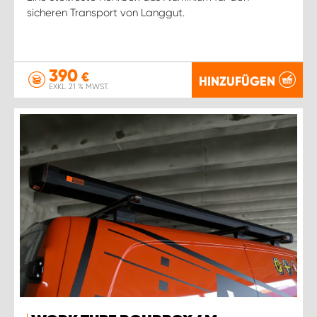
sicheren Transport von Langgut.
390
€
HINZUFÜGEN
EXKL. 21 % MWST.