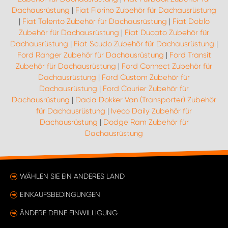
Dachausrüstung
|
Fiat Fiorino Zubehör für Dachausrüstung
|
Fiat Talento Zubehör für Dachausrüstung
|
Fiat Doblo
Zubehör für Dachausrüstung
|
Fiat Ducato Zubehör für
Dachausrüstung
|
Fiat Scudo Zubehör für Dachausrüstung
|
Ford Ranger Zubehör für Dachausrüstung
|
Ford Transit
Zubehör für Dachausrüstung
|
Ford Connect Zubehör für
Dachausrüstung
|
Ford Custom Zubehör für
Dachausrüstung
|
Ford Courier Zubehör für
Dachausrüstung
|
Dacia Dokker Van (Transporter) Zubehör
für Dachausrüstung
|
Iveco Daily Zubehör für
Dachausrüstung
|
Dodge Ram Zubehör für
Dachausrüstung
WÄHLEN SIE EIN ANDERES LAND
EINKAUFSBEDINGUNGEN
ÄNDERE DEINE EINWILLIGUNG