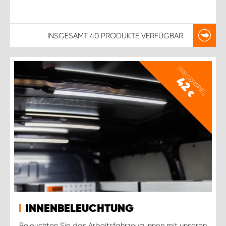
INSGESAMT
40 PRODUKTE
VERFÜGBAR
PREISBEISPIEL
42
€
INNENBELEUCHTUNG
Beleuchten Sie das Arbeitsfahrzeug innen mit unseren