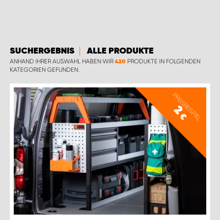
WORK SYSTEM BRÜSSEL
WORK SYSTEM LIMBURG-KEMPEN
SUCHERGEBNIS
ALLE PRODUKTE
WORK SYSTEM NAMEN
ANHAND IHRER AUSWAHL HABEN WIR
PRODUKTE IN FOLGENDEN
420
KATEGORIEN GEFUNDEN.
WORK SYSTEM WORK SYSTEM BRÜGGE
PREISBEISPIEL
2
€