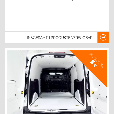
INSGESAMT
1 PRODUKTE
VERFÜGBAR
PREISBEISPIEL
5
€