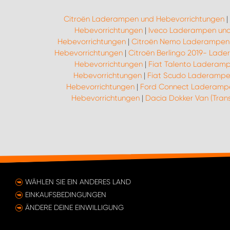
Citroën Laderampen und Hebevorrichtungen
|
Hebevorrichtungen
|
Iveco Laderampen und
Hebevorrichtungen
|
Citroën Nemo Laderampen 
Hebevorrichtungen
|
Citroën Berlingo 2019- Lad
Hebevorrichtungen
|
Fiat Talento Laderam
Hebevorrichtungen
|
Fiat Scudo Laderampe
Hebevorrichtungen
|
Ford Connect Laderampe
Hebevorrichtungen
|
Dacia Dokker Van (Tra
WÄHLEN SIE EIN ANDERES LAND
EINKAUFSBEDINGUNGEN
ÄNDERE DEINE EINWILLIGUNG