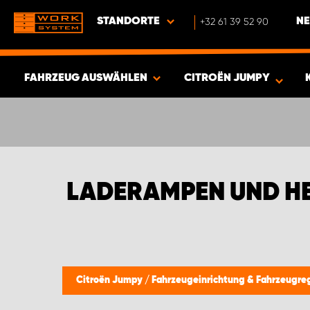
STANDORTE
+32 61 39 52 90
NE
FAHRZEUG AUSWÄHLEN
CITROËN JUMPY
ERGEBNISSE ANZEIGEN -
420
ARTIKEL
LADERAMPEN UND H
Citroën Jumpy
/
Fahrzeugeinrichtung & Fahrzeugre