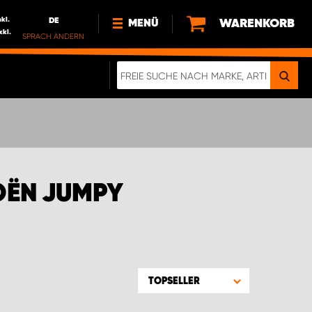
nkl.
DE
WARENKORB
MENÜ
xkl.
SPRACH ÄNDERN
DE
FR
NL
NEWS
ÜBER UNS
NACHHALTIGKEIT
OËN JUMPY
TOPSELLER