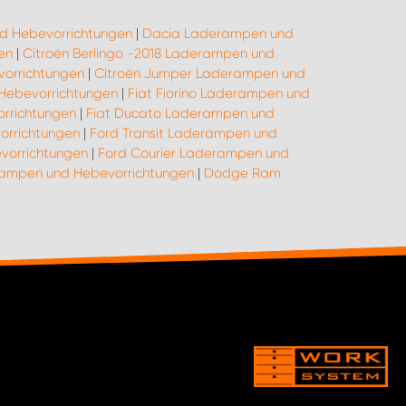
d Hebevorrichtungen
|
Dacia Laderampen und
en
|
Citroën Berlingo -2018 Laderampen und
orrichtungen
|
Citroën Jumper Laderampen und
 Hebevorrichtungen
|
Fiat Fiorino Laderampen und
rrichtungen
|
Fiat Ducato Laderampen und
orrichtungen
|
Ford Transit Laderampen und
vorrichtungen
|
Ford Courier Laderampen und
rampen und Hebevorrichtungen
|
Dodge Ram