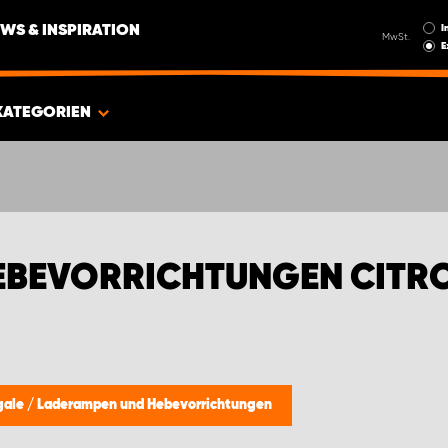
I
WS & INSPIRATION
MwSt.
E
KATEGORIEN
EBEVORRICHTUNGEN CITR
gale
/
Laderampen und Hebevorrichtungen