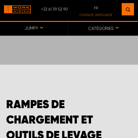
FR
+32 61 39 52 90
TROUVEZ UN ÉTABLISSEMENT
CHANGE LANGUAGE
PRÈS DE CHEZ VOUS
DE
JUMPY
CATÉGORIES
FR
NL
VERS LA CARTE
SERVICE CLIENT BELGIQUE
SODIPARTS
RAMPES DE
WORK SYSTEM ANVERS
CHARGEMENT ET
WORK SYSTEM ARDENNES
OUTILS DE LEVAGE