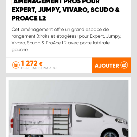
AMÉNAGEMENT PRO5 POUR
EXPERT, JUMPY, VIVARO, SCUDO &
PROACE L2
Cet aménagement offre un grand espace de
rangement (tiroirs et étagères) pour Expert, Jumpy,
Vivaro, Scudo & ProAce L2 avec porte latérale
gauche.
1 272
€
AJOUTER
HORS TAXES (TVA 21 %)