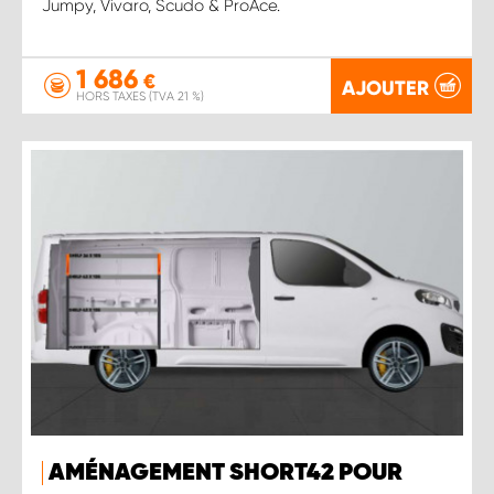
Jumpy, Vivaro, Scudo & ProAce.
1 686
€
AJOUTER
HORS TAXES (TVA 21 %)
AMÉNAGEMENT SHORT42 POUR