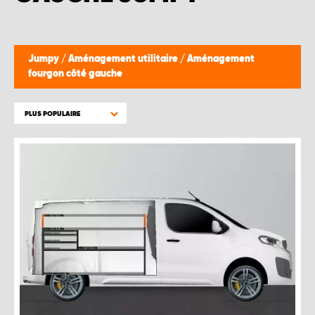
WORK SYSTEM BRUXELLES
WORK SYSTEM LIMBURG-KEMPEN
Jumpy
/
Aménagement utilitaire
/
Aménagement
fourgon côté gauche
WORK SYSTEM NAMUR
PLUS POPULAIRE
WORK SYSTEM WEST BY PRO-VAN