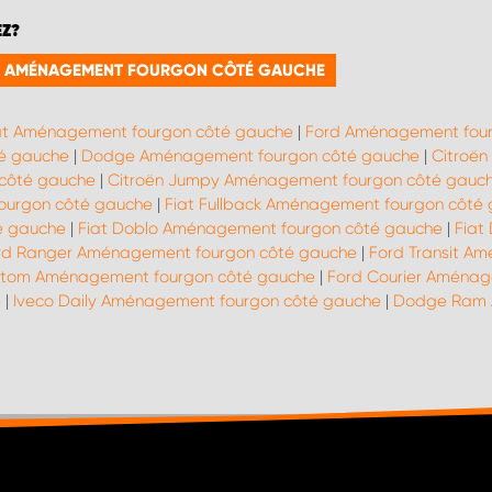
EZ?
RIE AMÉNAGEMENT FOURGON CÔTÉ GAUCHE
at Aménagement fourgon côté gauche
|
Ford Aménagement four
é gauche
|
Dodge Aménagement fourgon côté gauche
|
Citroën
côté gauche
|
Citroën Jumpy Aménagement fourgon côté gauc
fourgon côté gauche
|
Fiat Fullback Aménagement fourgon côté
é gauche
|
Fiat Doblo Aménagement fourgon côté gauche
|
Fiat
rd Ranger Aménagement fourgon côté gauche
|
Ford Transit A
stom Aménagement fourgon côté gauche
|
Ford Courier Aménag
e
|
Iveco Daily Aménagement fourgon côté gauche
|
Dodge Ram 