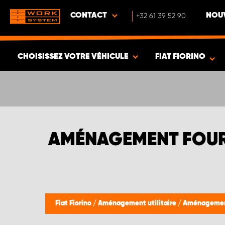
CONTACT
+32 61 39 52 90
NOUV
CHOISISSEZ VOTRE VÉHICULE
FIAT FIORINO
VOIR LES RÉSULTATS -
338
ARTICLES
AMÉNAGEMENT FOUR
Fiat Fiorino
/
Aménagement utilitaire
/
Aménagement