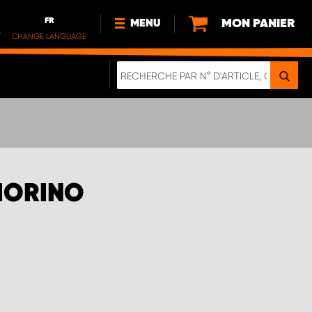
FR
MON PANIER
MENU
.
CHANGE LANGUAGE
DE
FR
NL
NOUVEAUTÉS
À PROPOS DE NOUS
DURABILITÉ
NOTRE BROCHURE NUMÉRIQUE
IORINO