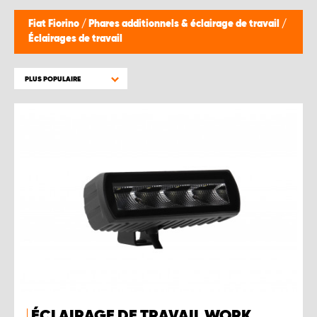
WORK SYSTEM BRUXELLES
Fiat Fiorino
/
Phares additionnels & éclairage de travail
/
Éclairages de travail
WORK SYSTEM LIMBURG-KEMPEN
PLUS POPULAIRE
WORK SYSTEM NAMUR
WORK SYSTEM WEST BY PRO-VAN
ÉCLAIRAGE DE TRAVAIL WORK