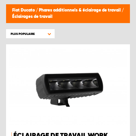
WORK SYSTEM BRUXELLES
Fiat Ducato
/
Phares additionnels & éclairage de travail
/
Éclairages de travail
WORK SYSTEM LIMBURG-KEMPEN
PLUS POPULAIRE
WORK SYSTEM NAMUR
WORK SYSTEM WEST BY PRO-VAN
ÉCLAIRAGE DE TRAVAIL WORK