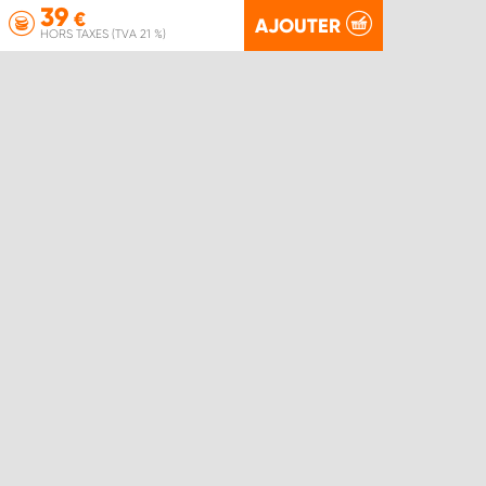
39
€
AJOUTER
HORS TAXES (TVA 21 %)