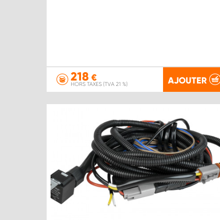
218
€
AJOUTER
HORS TAXES (TVA 21 %)