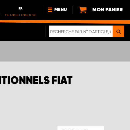
FR
MON PANIER
MENU
.
CHANGE LANGUAGE
DE
FR
NL
NOUVEAUTÉS
À PROPOS DE NOUS
DURABILITÉ
NOTRE BROCHURE NUMÉRIQUE
TIONNELS FIAT