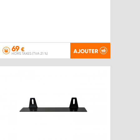
69
€
AJOUTER
HORS TAXES (TVA 21 %)