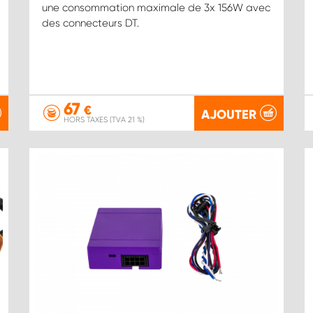
une consommation maximale de 3x 156W avec
des connecteurs DT.
67
€
AJOUTER
HORS TAXES (TVA 21 %)