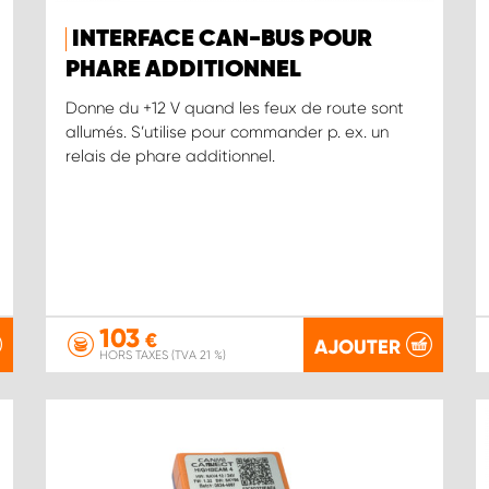
INTERFACE CAN-BUS POUR
PHARE ADDITIONNEL
Donne du +12 V quand les feux de route sont
allumés. S’utilise pour commander p. ex. un
relais de phare additionnel.
103
€
AJOUTER
HORS TAXES (TVA 21 %)