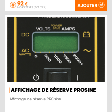
92
€
AJOUTER
HORS TAXES (TVA 21 %)
AFFICHAGE DE RÉSERVE PROSINE
Affichage de réserve PROsine