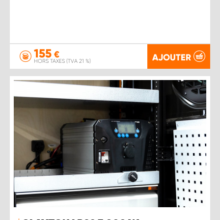
155
€
AJOUTER
HORS TAXES (TVA 21 %)