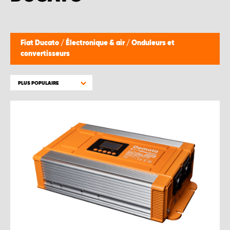
WORK SYSTEM BRUXELLES
WORK SYSTEM LIMBURG-KEMPEN
Fiat Ducato
/
Électronique & air
/
Onduleurs et
convertisseurs
WORK SYSTEM NAMUR
PLUS POPULAIRE
WORK SYSTEM WEST BY PRO-VAN