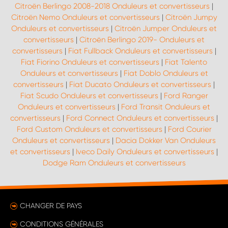
Citroën Berlingo 2008-2018 Onduleurs et convertisseurs
|
Citroën Nemo Onduleurs et convertisseurs
|
Citroën Jumpy
Onduleurs et convertisseurs
|
Citroën Jumper Onduleurs et
convertisseurs
|
Citroën Berlingo 2019- Onduleurs et
convertisseurs
|
Fiat Fullback Onduleurs et convertisseurs
|
Fiat Fiorino Onduleurs et convertisseurs
|
Fiat Talento
Onduleurs et convertisseurs
|
Fiat Doblo Onduleurs et
convertisseurs
|
Fiat Ducato Onduleurs et convertisseurs
|
Fiat Scudo Onduleurs et convertisseurs
|
Ford Ranger
Onduleurs et convertisseurs
|
Ford Transit Onduleurs et
convertisseurs
|
Ford Connect Onduleurs et convertisseurs
|
Ford Custom Onduleurs et convertisseurs
|
Ford Courier
Onduleurs et convertisseurs
|
Dacia Dokker Van Onduleurs
et convertisseurs
|
Iveco Daily Onduleurs et convertisseurs
|
Dodge Ram Onduleurs et convertisseurs
CHANGER DE PAYS
CONDITIONS GÉNÉRALES