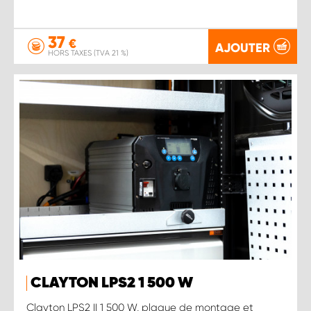
37
€
AJOUTER
HORS TAXES (TVA 21 %)
CLAYTON LPS2 1 500 W
Clayton LPS2 II 1 500 W, plaque de montage et