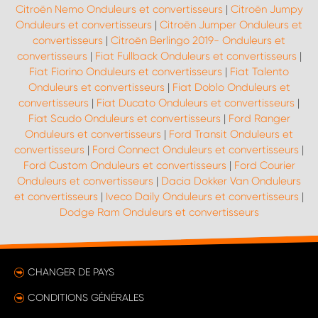
Citroën Nemo Onduleurs et convertisseurs
|
Citroën Jumpy
Onduleurs et convertisseurs
|
Citroën Jumper Onduleurs et
convertisseurs
|
Citroën Berlingo 2019- Onduleurs et
convertisseurs
|
Fiat Fullback Onduleurs et convertisseurs
|
Fiat Fiorino Onduleurs et convertisseurs
|
Fiat Talento
Onduleurs et convertisseurs
|
Fiat Doblo Onduleurs et
convertisseurs
|
Fiat Ducato Onduleurs et convertisseurs
|
Fiat Scudo Onduleurs et convertisseurs
|
Ford Ranger
Onduleurs et convertisseurs
|
Ford Transit Onduleurs et
convertisseurs
|
Ford Connect Onduleurs et convertisseurs
|
Ford Custom Onduleurs et convertisseurs
|
Ford Courier
Onduleurs et convertisseurs
|
Dacia Dokker Van Onduleurs
et convertisseurs
|
Iveco Daily Onduleurs et convertisseurs
|
Dodge Ram Onduleurs et convertisseurs
CHANGER DE PAYS
CONDITIONS GÉNÉRALES