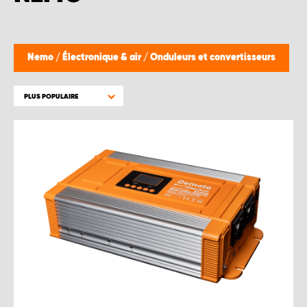
WORK SYSTEM BRUXELLES
WORK SYSTEM LIMBURG-KEMPEN
Nemo
/
Électronique & air
/
Onduleurs et convertisseurs
WORK SYSTEM NAMUR
PLUS POPULAIRE
WORK SYSTEM WEST BY PRO-VAN