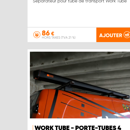
Séparateur pour tube de transport Work Tube
86
€
AJOUTER
HORS TAXES (TVA 21 %)
WORK TUBE - PORTE-TUBES 4