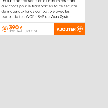
Un tube de transport en aluminium résistant
aux chocs pour le transport en toute sécurité
de matériaux longs compatible avec les
barres de toit WORK BAR de Work System.
390
€
AJOUTER
HORS TAXES (TVA 21 %)