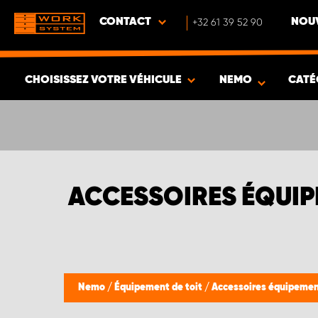
CONTACT
+32 61 39 52 90
NOUV
CHOISISSEZ VOTRE VÉHICULE
NEMO
CATÉ
VOIR LES RÉSULTATS -
339
ARTICLES
ACCESSOIRES ÉQUIP
Nemo
/
Équipement de toit
/
Accessoires équipement