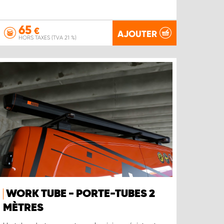
65
€
AJOUTER
HORS TAXES (TVA 21 %)
WORK TUBE - PORTE-TUBES 2
MÈTRES