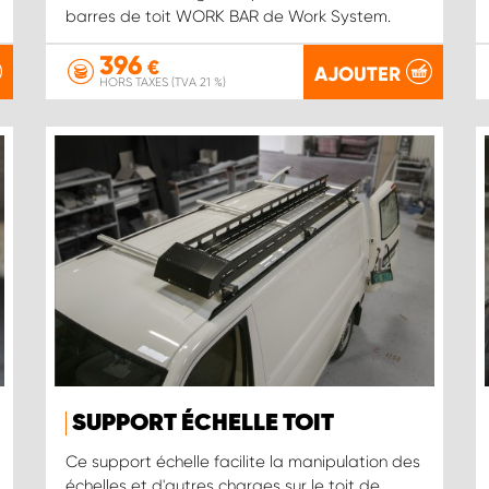
barres de toit WORK BAR de Work System.
396
€
AJOUTER
HORS TAXES (TVA 21 %)
SUPPORT ÉCHELLE TOIT
Ce support échelle facilite la manipulation des
échelles et d'autres charges sur le toit de