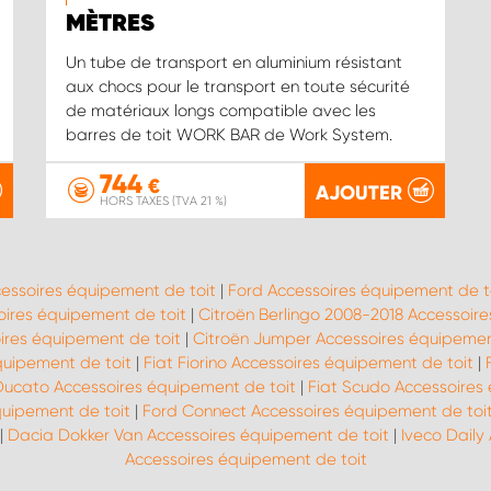
MÈTRES
Un tube de transport en aluminium résistant
aux chocs pour le transport en toute sécurité
de matériaux longs compatible avec les
barres de toit WORK BAR de Work System.
744
€
AJOUTER
HORS TAXES (TVA 21 %)
cessoires équipement de toit
|
Ford Accessoires équipement de t
ires équipement de toit
|
Citroën Berlingo 2008-2018 Accessoire
ires équipement de toit
|
Citroën Jumper Accessoires équipemen
quipement de toit
|
Fiat Fiorino Accessoires équipement de toit
|
Ducato Accessoires équipement de toit
|
Fiat Scudo Accessoires
quipement de toit
|
Ford Connect Accessoires équipement de toi
|
Dacia Dokker Van Accessoires équipement de toit
|
Iveco Daily
Accessoires équipement de toit