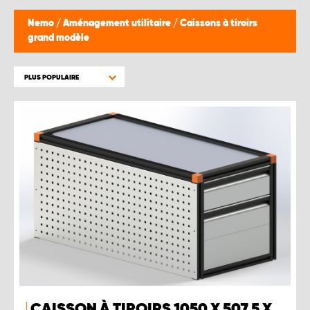
WORK SYSTEM BRUXELLES
Nemo
/
Aménagement utilitaire
/
Caissons à tiroirs
grand modèle
WORK SYSTEM LIMBURG-KEMPEN
PLUS POPULAIRE
WORK SYSTEM NAMUR
WORK SYSTEM WEST BY PRO-VAN
CAISSON À TIROIRS 1050 X 507,5 X