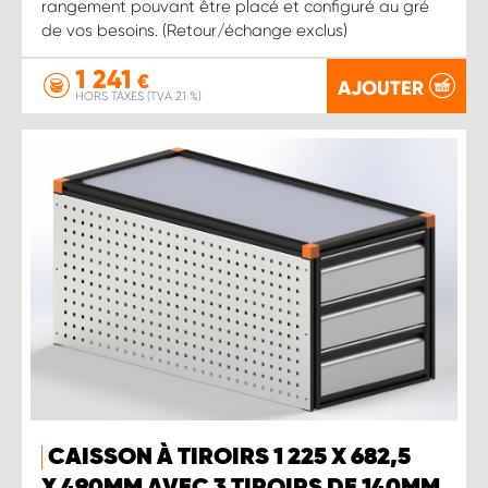
rangement pouvant être placé et configuré au gré
de vos besoins. (Retour/échange exclus)
1 241
€
AJOUTER
HORS TAXES (TVA 21 %)
CAISSON À TIROIRS 1 225 X 682,5
X 490MM AVEC 3 TIROIRS DE 140MM