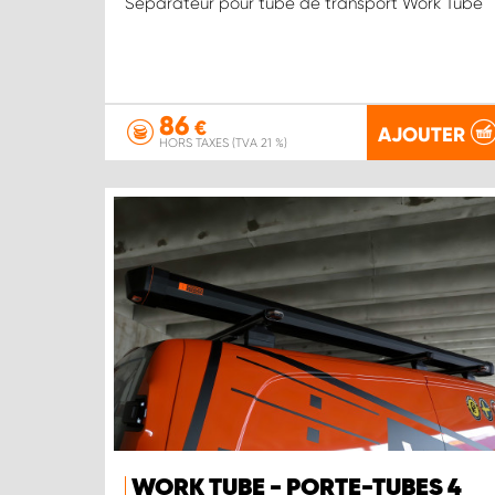
Séparateur pour tube de transport Work Tube
86
€
AJOUTER
HORS TAXES (TVA 21 %)
WORK TUBE - PORTE-TUBES 4