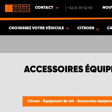
CONTACT
+32 61 39 52 90
NOUV
CHOISISSEZ VOTRE VÉHICULE
CITROEN
CA
VOIR LES RÉSULTATS -
536
ARTICLES
ACCESSOIRES ÉQUIP
Citroen
/
Équipement de toit
/
Accessoires équipeme