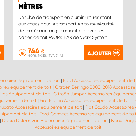
MÈTRES
Un tube de transport en aluminium résistant
aux chocs pour le transport en toute sécurité
de matériaux longs compatible avec les
barres de toit WORK BAR de Work System.
744
€
AJOUTER
HORS TAXES (TVA 21 %)
cessoires équipement de toit
|
Ford Accessoires équipement de t
ires équipement de toit
|
Citroën Berlingo 2008-2018 Accessoire
ires équipement de toit
|
Citroën Jumper Accessoires équipemen
quipement de toit
|
Fiat Fiorino Accessoires équipement de toit
|
Ducato Accessoires équipement de toit
|
Fiat Scudo Accessoires
quipement de toit
|
Ford Connect Accessoires équipement de toi
|
Dacia Dokker Van Accessoires équipement de toit
|
Iveco Daily
Accessoires équipement de toit