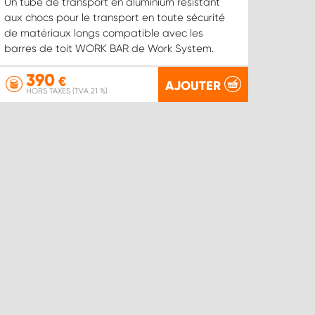
Un tube de transport en aluminium résistant
aux chocs pour le transport en toute sécurité
de matériaux longs compatible avec les
barres de toit WORK BAR de Work System.
390
€
AJOUTER
HORS TAXES (TVA 21 %)