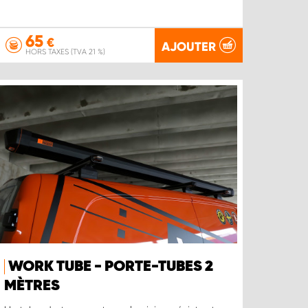
65
€
AJOUTER
HORS TAXES (TVA 21 %)
WORK TUBE - PORTE-TUBES 2
MÈTRES