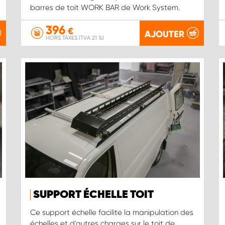
barres de toit WORK BAR de Work System.
396
€
AJOUTER
HORS TAXES (TVA 21 %)
SUPPORT ÉCHELLE TOIT
Ce support échelle facilite la manipulation des
échelles et d'autres charges sur le toit de