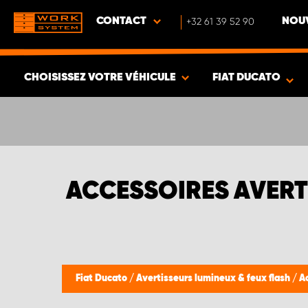
CONTACT
+32 61 39 52 90
NOUV
CHOISISSEZ VOTRE VÉHICULE
FIAT DUCATO
VOIR LES RÉSULTATS -
391
ARTICLES
ACCESSOIRES AVERT
Fiat Ducato
/
Avertisseurs lumineux & feux flash
/
A