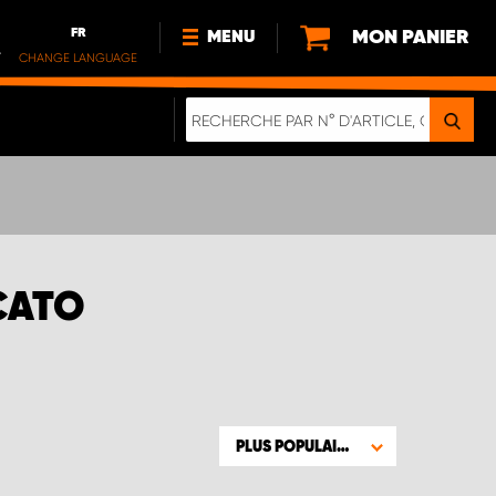
FR
MON PANIER
MENU
.
CHANGE LANGUAGE
DE
FR
NL
NOUVEAUTÉS
À PROPOS DE NOUS
DURABILITÉ
NOTRE BROCHURE NUMÉRIQUE
CATO
PLUS POPULAIRE