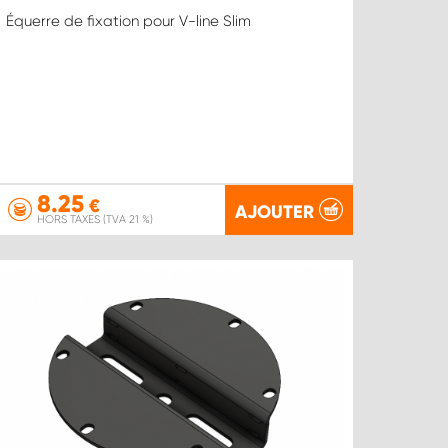
Équerre de fixation pour V-line Slim
8.25
€
AJOUTER
HORS TAXES (TVA 21 %)