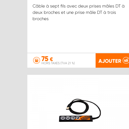
Câble à sept fils avec deux prises mâles DT à
deux broches et une prise mâle DT à trois
broches
75
€
AJOUTER
HORS TAXES (TVA 21 %)