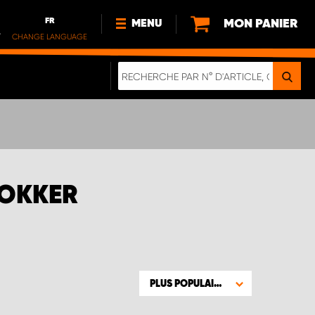
FR
MON PANIER
MENU
.
CHANGE LANGUAGE
DE
FR
NL
NOUVEAUTÉS
À PROPOS DE NOUS
DURABILITÉ
NOTRE BROCHURE NUMÉRIQUE
DOKKER
PLUS POPULAIRE