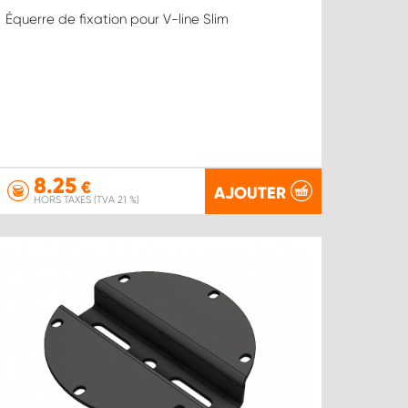
Équerre de fixation pour V-line Slim
8.25
€
AJOUTER
HORS TAXES (TVA 21 %)