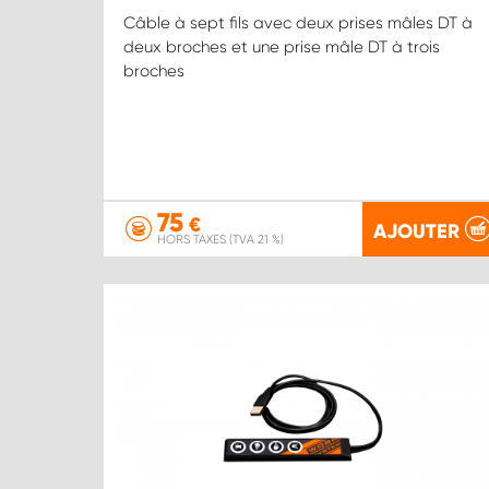
Câble à sept fils avec deux prises mâles DT à
deux broches et une prise mâle DT à trois
broches
75
€
AJOUTER
HORS TAXES (TVA 21 %)