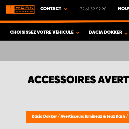
CONTACT
+32 61 39 52 90
NOUV
CHOISISSEZ VOTRE VÉHICULE
DACIA DOKKER
VOIR LES RÉSULTATS -
340
ARTICLES
ACCESSOIRES AVERT
Dacia Dokker
/
Avertisseurs lumineux & feux flash
/