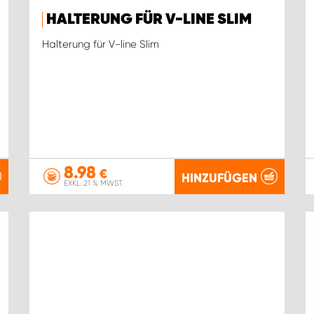
HALTERUNG FÜR V-LINE SLIM
Halterung für V-line Slim
8.98
€
HINZUFÜGEN
EXKL. 21 % MWST.