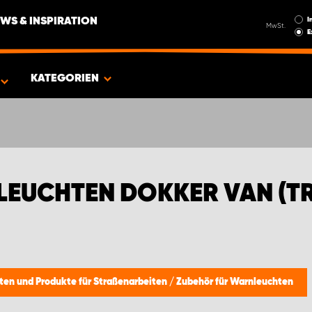
I
WS & INSPIRATION
MwSt.
E
RTER)
KATEGORIEN
LEUCHTEN DOKKER VAN (T
ten und Produkte für Straßenarbeiten
/
Zubehör für Warnleuchten