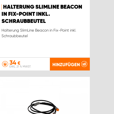
HALTERUNG SLIMLINE BEACON
IN FIX-POINT INKL.
SCHRAUBBEUTEL
Halterung SlimLine Beacon in Fix-Point inkl.
Schraubbeutel
34
€
HINZUFÜGEN
EXKL. 21 % MWST.