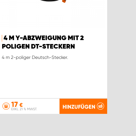
4 M Y-ABZWEIGUNG MIT 2
POLIGEN DT-STECKERN
4 m 2-poliger Deutsch-Stecker.
17
€
HINZUFÜGEN
EXKL. 21 % MWST.