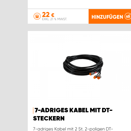
22
€
HINZUFÜGEN
EXKL. 21 % MWST.
7-ADRIGES KABEL MIT DT-
STECKERN
7-adriges Kabel mit 2 St. 2-poligen DT-