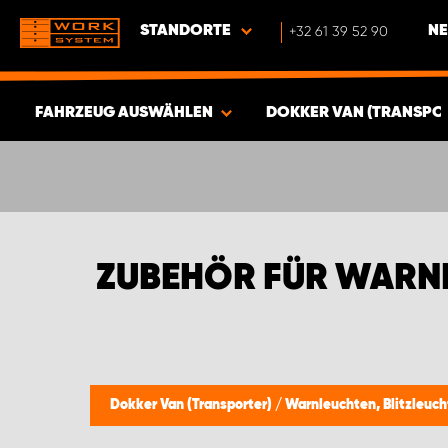
STANDORTE
+32 61 39 52 90
NE
FAHRZEUG AUSWÄHLEN
DOKKER VAN (TRANSPO
ERGEBNISSE ANZEIGEN -
340
ARTIKEL
ZUBEHÖR FÜR WARN
Dokker Van (Transporter)
/
Warnleuchten, Blitzleuch