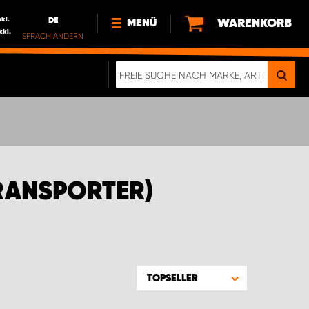
nkl.
DE
WARENKORB
MENÜ
xkl.
SPRACH ÄNDERN
DE
FR
NL
NEWS
ÜBER UNS
NACHHALTIGKEIT
RANSPORTER)
TOPSELLER