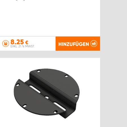
8.25
€
HINZUFÜGEN
EXKL. 21 % MWST.