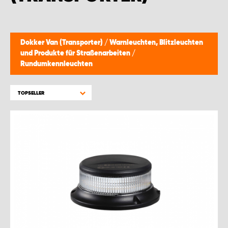
WORK SYSTEM BRÜSSEL
WORK SYSTEM LIMBURG-KEMPEN
Dokker Van (Transporter)
/
Warnleuchten, Blitzleuchten
und Produkte für Straßenarbeiten
/
WORK SYSTEM NAMEN
Rundumkennleuchten
WORK SYSTEM WORK SYSTEM BRÜGGE
TOPSELLER