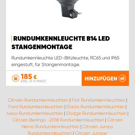
RUNDUMKENNLEUCHTE B14 LED
STANGENMONTAGE
Rundumkennleuchte LED-Blitzleuchte, RC65 und IP65
eingestuft, für Stangenmontage.
185
€
HINZUFÜGEN
EXKL. 21 % MWST.
Citroën Rundumkennleuchten
|
Fiat Rundumkennleuchten
|
Ford Rundumkennleuchten
|
Dacia Rundumkennleuchten
|
Iveco Rundumkennleuchten
|
Dodge Rundumkennleuchten
|
Citroën Berlingo -2018 Rundumkennleuchten
|
Citroën
Nemo Rundumkennleuchten
|
Citroën Jumpy
Rundumkennleuchten
|
Citroën Jumper