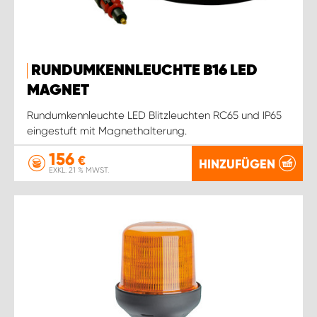
RUNDUMKENNLEUCHTE B16 LED
MAGNET
Rundumkennleuchte LED Blitzleuchten RC65 und IP65
eingestuft mit Magnethalterung.
156
€
HINZUFÜGEN
EXKL. 21 % MWST.