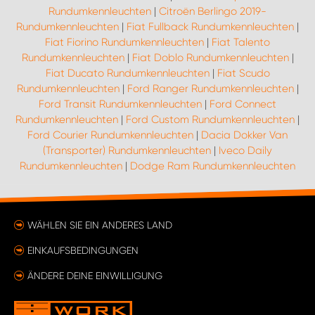
Rundumkennleuchten
|
Citroën Berlingo 2019-
Rundumkennleuchten
|
Fiat Fullback Rundumkennleuchten
|
Fiat Fiorino Rundumkennleuchten
|
Fiat Talento
Rundumkennleuchten
|
Fiat Doblo Rundumkennleuchten
|
Fiat Ducato Rundumkennleuchten
|
Fiat Scudo
Rundumkennleuchten
|
Ford Ranger Rundumkennleuchten
|
Ford Transit Rundumkennleuchten
|
Ford Connect
Rundumkennleuchten
|
Ford Custom Rundumkennleuchten
|
Ford Courier Rundumkennleuchten
|
Dacia Dokker Van
(Transporter) Rundumkennleuchten
|
Iveco Daily
Rundumkennleuchten
|
Dodge Ram Rundumkennleuchten
WÄHLEN SIE EIN ANDERES LAND
EINKAUFSBEDINGUNGEN
ÄNDERE DEINE EINWILLIGUNG