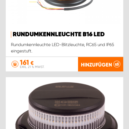
RUNDUMKENNLEUCHTE B16 LED
Rundumkennleuchte LED-Blitzleuchte, RC65 und IP65
eingestuft.
161
€
HINZUFÜGEN
EXKL. 21 % MWST.