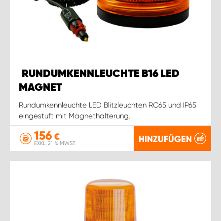
RUNDUMKENNLEUCHTE B16 LED
MAGNET
Rundumkennleuchte LED Blitzleuchten RC65 und IP65
eingestuft mit Magnethalterung.
156
€
HINZUFÜGEN
EXKL. 21 % MWST.