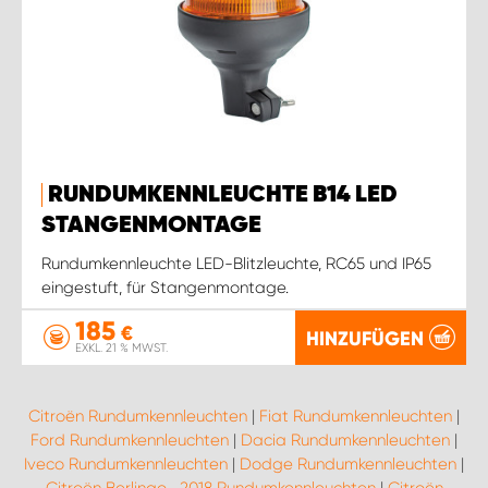
RUNDUMKENNLEUCHTE B14 LED
STANGENMONTAGE
Rundumkennleuchte LED-Blitzleuchte, RC65 und IP65
eingestuft, für Stangenmontage.
185
€
HINZUFÜGEN
EXKL. 21 % MWST.
Citroën Rundumkennleuchten
|
Fiat Rundumkennleuchten
|
Ford Rundumkennleuchten
|
Dacia Rundumkennleuchten
|
Iveco Rundumkennleuchten
|
Dodge Rundumkennleuchten
|
Citroën Berlingo -2018 Rundumkennleuchten
|
Citroën