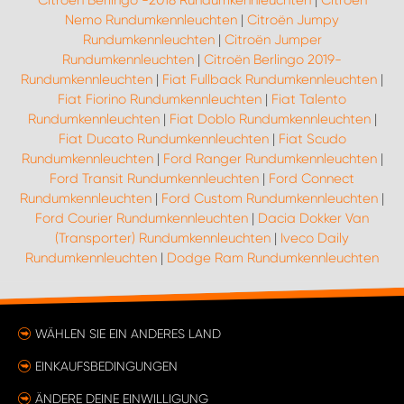
Nemo Rundumkennleuchten
|
Citroën Jumpy
Rundumkennleuchten
|
Citroën Jumper
Rundumkennleuchten
|
Citroën Berlingo 2019-
Rundumkennleuchten
|
Fiat Fullback Rundumkennleuchten
|
Fiat Fiorino Rundumkennleuchten
|
Fiat Talento
Rundumkennleuchten
|
Fiat Doblo Rundumkennleuchten
|
Fiat Ducato Rundumkennleuchten
|
Fiat Scudo
Rundumkennleuchten
|
Ford Ranger Rundumkennleuchten
|
Ford Transit Rundumkennleuchten
|
Ford Connect
Rundumkennleuchten
|
Ford Custom Rundumkennleuchten
|
Ford Courier Rundumkennleuchten
|
Dacia Dokker Van
(Transporter) Rundumkennleuchten
|
Iveco Daily
Rundumkennleuchten
|
Dodge Ram Rundumkennleuchten
WÄHLEN SIE EIN ANDERES LAND
EINKAUFSBEDINGUNGEN
ÄNDERE DEINE EINWILLIGUNG