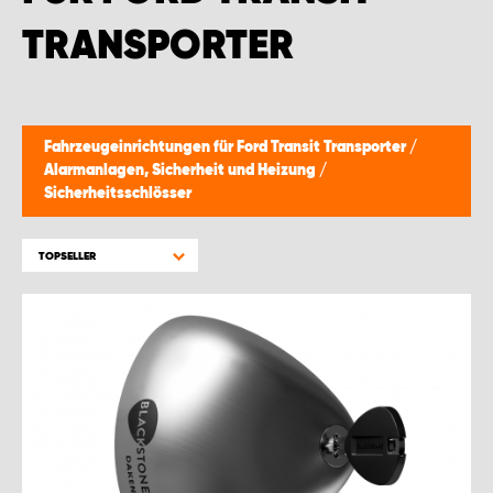
WORK SYSTEM BRÜSSEL
TRANSPORTER
WORK SYSTEM LIMBURG-KEMPEN
WORK SYSTEM NAMEN
Fahrzeugeinrichtungen für Ford Transit Transporter
/
Alarmanlagen, Sicherheit und Heizung
/
WORK SYSTEM WORK SYSTEM BRÜGGE
Sicherheitsschlösser
TOPSELLER