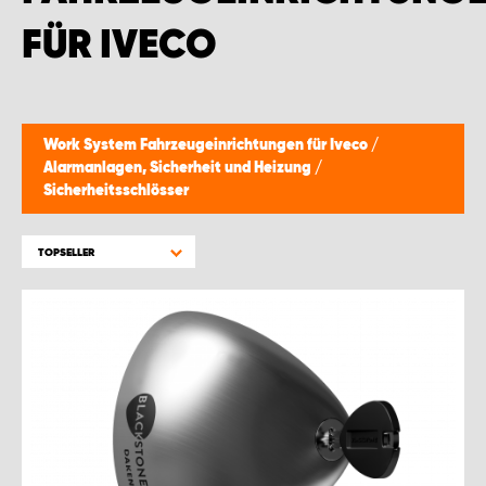
WORK SYSTEM BRÜSSEL
FÜR IVECO
WORK SYSTEM LIMBURG-KEMPEN
WORK SYSTEM NAMEN
Work System Fahrzeugeinrichtungen für Iveco
/
Alarmanlagen, Sicherheit und Heizung
/
WORK SYSTEM WORK SYSTEM BRÜGGE
Sicherheitsschlösser
TOPSELLER