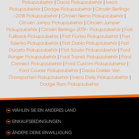
Pickupzubehör
|
Dacia Pickupzubehör
|
Iveco
Pickupzubehör
|
Dodge Pickupzubehör
|
Citroën Berlingo
-2018 Pickupzubehör
|
Citroën Nemo Pickupzubehör
|
Citroën Jumpy Pickupzubehör
|
Citroën Jumper
Pickupzubehör
|
Citroën Berlingo 2019- Pickupzubehör
|
Fiat
Fullback Pickupzubehör
|
Fiat Fiorino Pickupzubehör
|
Fiat
Talento Pickupzubehör
|
Fiat Doblo Pickupzubehör
|
Fiat
Ducato Pickupzubehör
|
Fiat Scudo Pickupzubehör
|
Ford
Ranger Pickupzubehör
|
Ford Transit Pickupzubehör
|
Ford
Connect Pickupzubehör
|
Ford Custom Pickupzubehör
|
Ford Courier Pickupzubehör
|
Dacia Dokker Van
(Transporter) Pickupzubehör
|
Iveco Daily Pickupzubehör
|
Dodge Ram Pickupzubehör
WÄHLEN SIE EIN ANDERES LAND
EINKAUFSBEDINGUNGEN
ÄNDERE DEINE EINWILLIGUNG