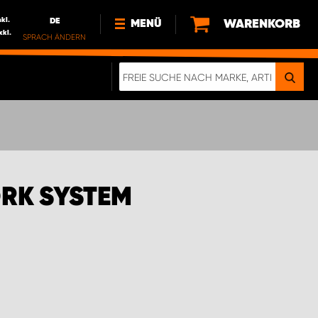
nkl.
DE
WARENKORB
MENÜ
xkl.
SPRACH ÄNDERN
DE
FR
NL
NEWS
ÜBER UNS
NACHHALTIGKEIT
ORK SYSTEM