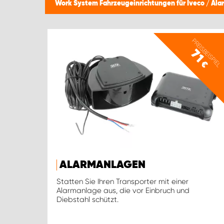
Work System Fahrzeugeinrichtungen für Iveco
/
Ala
PREISBEISPIEL
71
€
ALARMANLAGEN
Statten Sie Ihren Transporter mit einer
Alarmanlage aus, die vor Einbruch und
Diebstahl schützt.