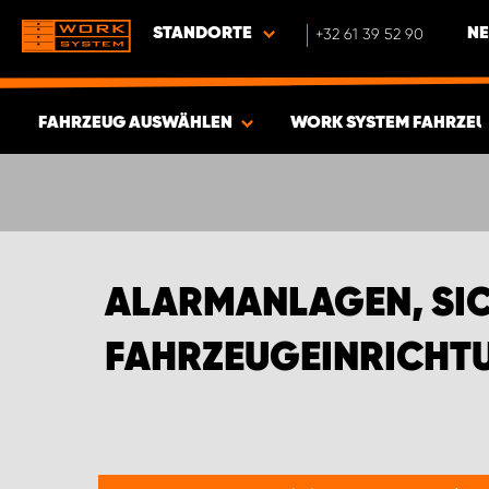
STANDORTE
+32 61 39 52 90
NE
FAHRZEUG AUSWÄHLEN
WORK SYSTEM FAHRZEU
ERGEBNISSE ANZEIGEN -
372
ARTIKEL
ALARMANLAGEN, SIC
FAHRZEUGEINRICHTU