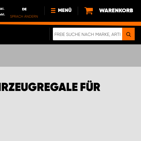
nkl.
DE
WARENKORB
MENÜ
xkl.
SPRACH ÄNDERN
DE
FR
NL
NEWS
ÜBER UNS
NACHHALTIGKEIT
HRZEUGREGALE FÜR