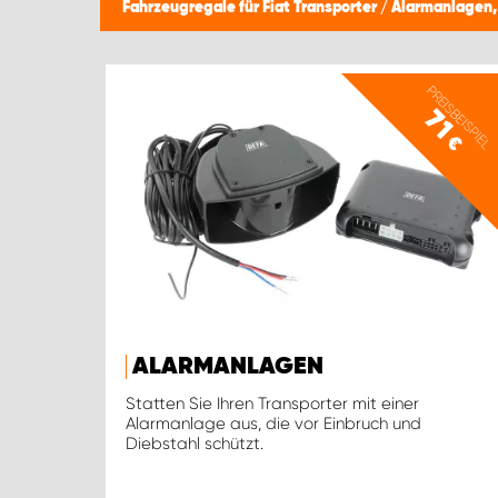
Fahrzeugregale für Fiat Transporter
/
Alarmanlagen,
PREISBEISPIEL
71
€
ALARMANLAGEN
Statten Sie Ihren Transporter mit einer
Alarmanlage aus, die vor Einbruch und
Diebstahl schützt.