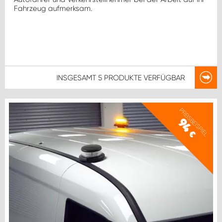
Fahrzeug aufmerksam.
INSGESAMT
5 PRODUKTE
VERFÜGBAR
PREISBEISPIEL
94
€