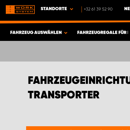
STANDORTE
+32 61 39 52 90
NE
FAHRZEUG AUSWÄHLEN
FAHRZEUGREGALE FÜR 
ERGEBNISSE ANZEIGEN -
580
ARTIKEL
FAHRZEUGEINRICHTU
TRANSPORTER