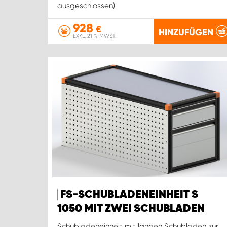
ausgeschlossen)
928
€
HINZUFÜGEN
EXKL. 21 % MWST.
FS-SCHUBLADENEINHEIT S
1050 MIT ZWEI SCHUBLADEN
Schubladeneinheit mit langen Schubladen zur