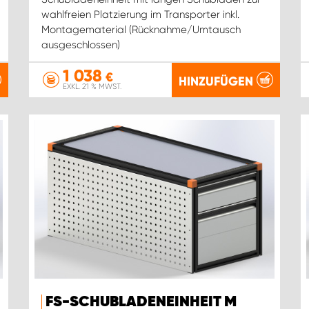
wahlfreien Platzierung im Transporter inkl.
Montagematerial (Rücknahme/Umtausch
ausgeschlossen)
1 038
€
HINZUFÜGEN
EXKL. 21 % MWST.
FS-SCHUBLADENEINHEIT M