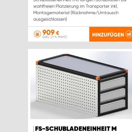
wahlfreien Platzierung im Transporter inkl.
Montagematerial (Rücknahme/Umtausch
ausgeschlossen)
909
€
HINZUFÜGEN
EXKL. 21 % MWST.
FS-SCHUBLADENEINHEIT M