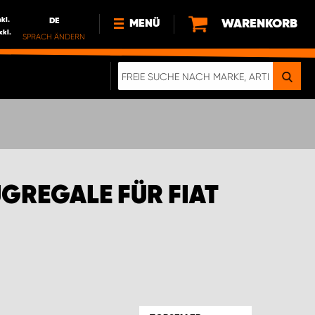
nkl.
DE
WARENKORB
MENÜ
xkl.
SPRACH ÄNDERN
DE
FR
NL
NEWS
ÜBER UNS
NACHHALTIGKEIT
GREGALE FÜR FIAT