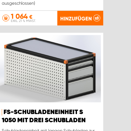
ausgeschlossen)
1 064
€
HINZUFÜGEN
EXKL. 21 % MWST.
FS-SCHUBLADENEINHEIT S
1050 MIT DREI SCHUBLADEN
Schubladeneinheit mit langen Schubladen zur