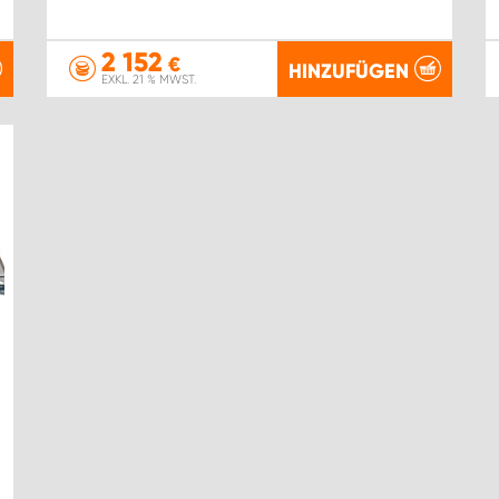
2 152
€
HINZUFÜGEN
EXKL. 21 % MWST.