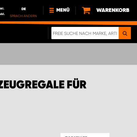
nkl.
DE
WARENKORB
MENÜ
xkl.
SPRACH ÄNDERN
DE
FR
NL
NEWS
ÜBER UNS
NACHHALTIGKEIT
ZEUGREGALE FÜR