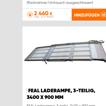
(Rücknahme/Umtausch ausgeschlossen)
2 460
€
HINZUFÜGEN
EXKL. 21 % MWST.
FEAL LADERAMPE, 3-TEILIG,
3400 X 900 MM
FEAL Laderampe, 3-teilig, 3400 x 900 mm