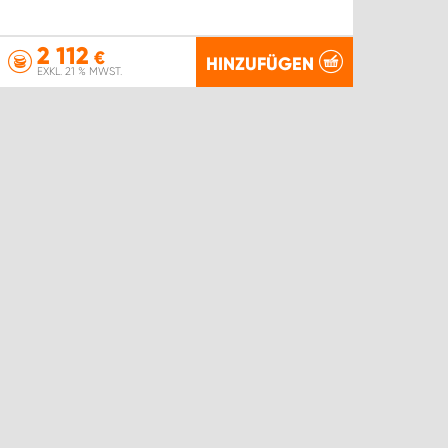
2 112
€
HINZUFÜGEN
EXKL. 21 % MWST.