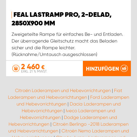
FEAL LASTRAMP PRO, 2-DELAD,
2850X900 MM
Zweigeteilte Rampe für einfaches Be- und Entladen.
Der überragende Gleitschutz macht das Beladen
sicher und die Rampe leichter.
(Rücknahme/Umtausch ausgeschlossen)
2 460
€
HINZUFÜGEN
EXKL. 21 % MWST.
Citroën Laderampen und Hebevorrichtungen
|
Fiat
Laderampen und Hebevorrichtungen
|
Ford Laderampen
und Hebevorrichtungen
|
Dacia Laderampen und
Hebevorrichtungen
|
Iveco Laderampen und
Hebevorrichtungen
|
Dodge Laderampen und
Hebevorrichtungen
|
Citroën Berlingo -2018 Laderampen
und Hebevorrichtungen
|
Citroën Nemo Laderampen und