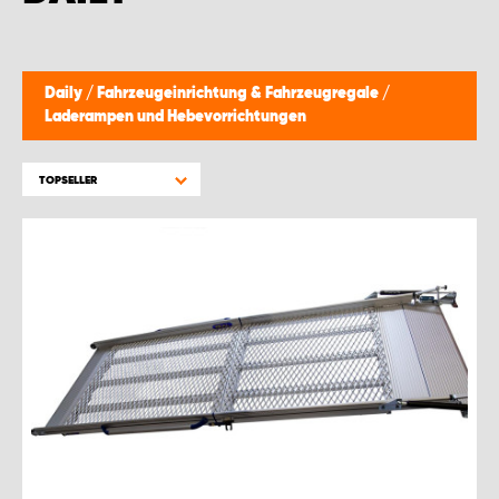
WORK SYSTEM BRÜSSEL
WORK SYSTEM LIMBURG-KEMPEN
Daily
/
Fahrzeugeinrichtung & Fahrzeugregale
/
Laderampen und Hebevorrichtungen
WORK SYSTEM NAMEN
TOPSELLER
WORK SYSTEM WORK SYSTEM BRÜGGE