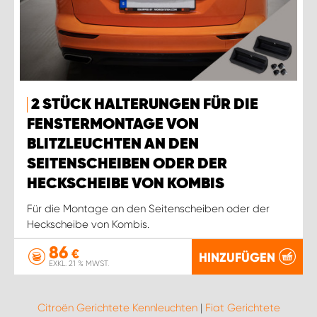
2 STÜCK HALTERUNGEN FÜR DIE
FENSTERMONTAGE VON
BLITZLEUCHTEN AN DEN
SEITENSCHEIBEN ODER DER
HECKSCHEIBE VON KOMBIS
Für die Montage an den Seitenscheiben oder der
Heckscheibe von Kombis.
86
€
HINZUFÜGEN
EXKL. 21 % MWST.
Citroën Gerichtete Kennleuchten
|
Fiat Gerichtete