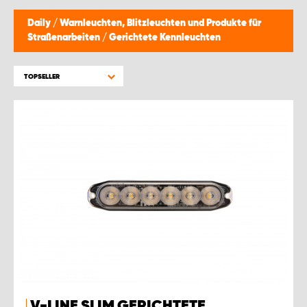
WORK SYSTEM BRÜSSEL
Daily
/
Warnleuchten, Blitzleuchten und Produkte für
Straßenarbeiten
/
Gerichtete Kennleuchten
WORK SYSTEM LIMBURG-KEMPEN
TOPSELLER
WORK SYSTEM NAMEN
WORK SYSTEM WORK SYSTEM BRÜGGE
V-LINE SLIM GERICHTETE