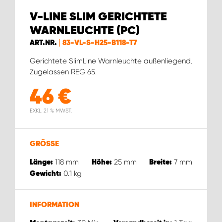
V-LINE SLIM GERICHTETE
WARNLEUCHTE (PC)
ART.NR.
83-VL-S-H25-B118-T7
Gerichtete SlimLine Warnleuchte außenliegend.
Zugelassen REG 65.
46
€
EXKL. 21 % MWST.
GRÖSSE
118
mm
25
mm
7
mm
Länge:
Höhe:
Breite:
0.1
kg
Gewicht:
INFORMATION