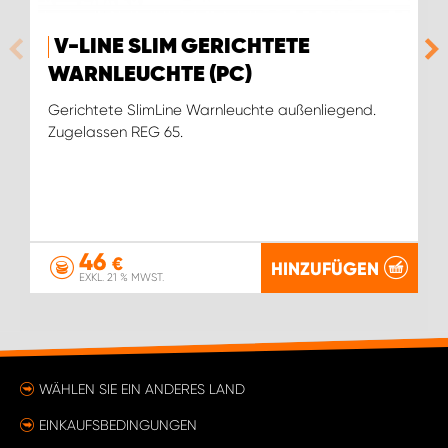
V-LINE SLIM GERICHTETE
WARNLEUCHTE (PC)
Gerichtete SlimLine Warnleuchte außenliegend.
Zugelassen REG 65.
46
€
HINZUFÜGEN
EXKL. 21 % MWST.
WÄHLEN SIE EIN ANDERES LAND
EINKAUFSBEDINGUNGEN