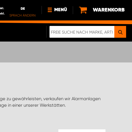
nkl.
DE
WARENKORB
MENÜ
xkl.
SPRACH ÄNDERN
DE
FR
NL
NEWS
ÜBER UNS
NACHHALTIGKEIT
e in einer unserer Werkstätten.