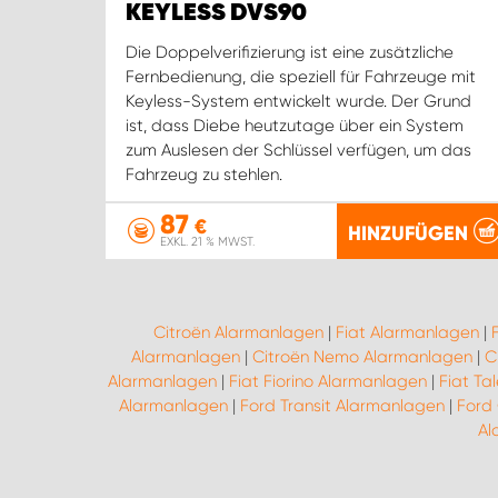
KEYLESS DVS90
Die Doppelverifizierung ist eine zusätzliche
Fernbedienung, die speziell für Fahrzeuge mit
Keyless-System entwickelt wurde. Der Grund
ist, dass Diebe heutzutage über ein System
zum Auslesen der Schlüssel verfügen, um das
Fahrzeug zu stehlen.
87
€
HINZUFÜGEN
EXKL. 21 % MWST.
Citroën Alarmanlagen
|
Fiat Alarmanlagen
|
Alarmanlagen
|
Citroën Nemo Alarmanlagen
|
C
Alarmanlagen
|
Fiat Fiorino Alarmanlagen
|
Fiat Ta
Alarmanlagen
|
Ford Transit Alarmanlagen
|
Ford
Al