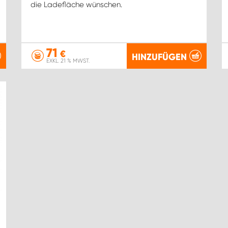
die Ladefläche wünschen.
71
€
HINZUFÜGEN
EXKL. 21 % MWST.