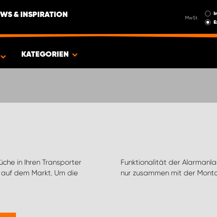
I
WS & INSPIRATION
MwSt.
E
EUG
KATEGORIEN
üche in Ihren Transporter
erkaufen wir Alarmanlagen
n auf dem Markt. Um die
nur zusammen mit der Montag