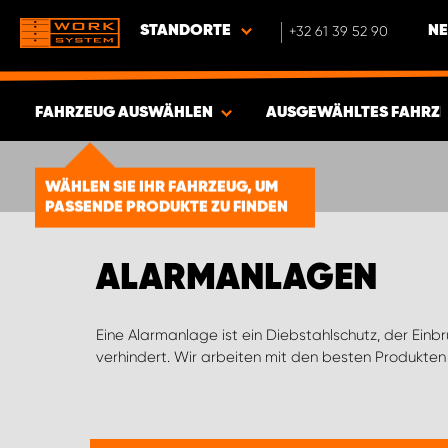
STANDORTE
+32 61 39 52 90
NE
FAHRZEUG AUSWÄHLEN
AUSGEWÄHLTES FAHRZ
ERGEBNISSE ANZEIGEN -
1856
WÄHLEN SIE IHR FAHRZEUG, UM
PASSENDE PRODUKTE ZU FINDEN
ARTIKEL
ALARMANLAGEN
Eine Alarmanlage ist ein Diebstahlschutz, der Einbr
Funktionalität der Alarmanlage zu gewährleisten, v
verhindert. Wir arbeiten mit den besten Produkte