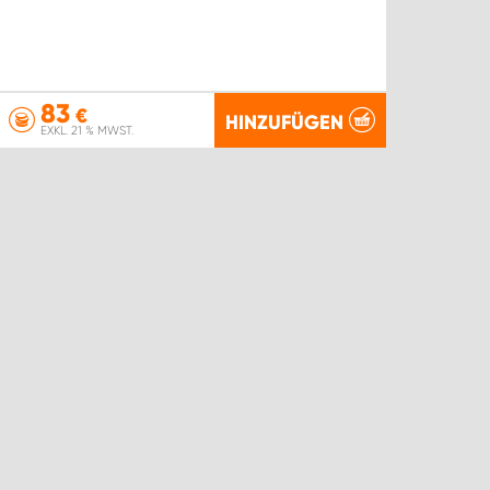
83
€
HINZUFÜGEN
EXKL. 21 % MWST.