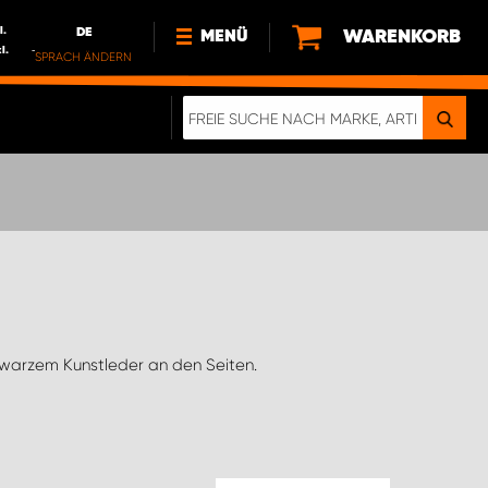
l.
DE
WARENKORB
MENÜ
l.
SPRACH ÄNDERN
DE
FR
NL
NEWS
ÜBER UNS
NACHHALTIGKEIT
chwarzem Kunstleder an den Seiten.