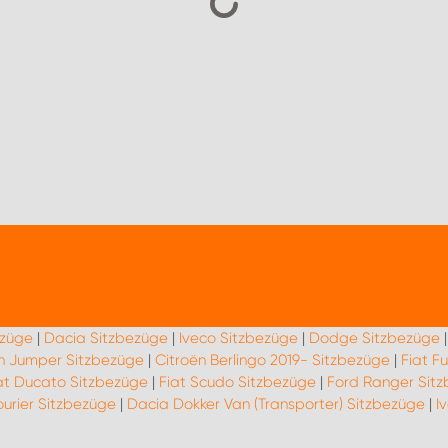
r die Originalsitze eines Fahrzeugs gezogen werden. Sie dienen 
zbezüge gibt es in verschiedenen Materialien wie Stoff, Leder u
iduell zu gestalten.
ezüge
|
Dacia Sitzbezüge
|
Iveco Sitzbezüge
|
Dodge Sitzbezüge
 schützen die originalen Sitze vor Verschmutzungen, Abnutzung 
n Jumper Sitzbezüge
|
Citroën Berlingo 2019- Sitzbezüge
|
Fiat F
eine individuelle Gestaltung des Fahrzeuginnenraums und verbe
at Ducato Sitzbezüge
|
Fiat Scudo Sitzbezüge
|
Ford Ranger Sit
üge leicht reinigen, was zu einer hygienischeren Fahrzeugumgeb
urier Sitzbezüge
|
Dacia Dokker Van (Transporter) Sitzbezüge
|
I