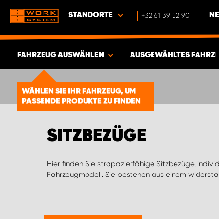
STANDORTE
+32 61 39 52 90
NE
FAHRZEUG AUSWÄHLEN
AUSGEWÄHLTES FAHRZ
ERGEBNISSE ANZEIGEN -
1856
WÄHLEN SIE IHR FAHRZEUG, UM
ARTIKEL
PASSENDE PRODUKTE ZU FINDEN
SITZBEZÜGE
Hier finden Sie strapazierfähige Sitzbezüge, indivi
Fahrzeugmodell. Sie bestehen aus einem widers