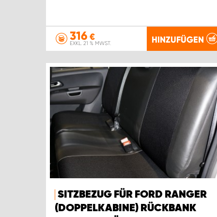
316
€
HINZUFÜGEN
EXKL. 21 % MWST.
SITZBEZUG FÜR FORD RANGER
(DOPPELKABINE) RÜCKBANK