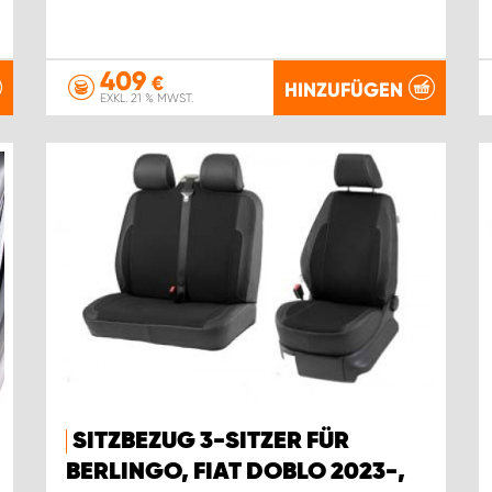
409
€
HINZUFÜGEN
EXKL. 21 % MWST.
SITZBEZUG 3-SITZER FÜR
BERLINGO, FIAT DOBLO 2023-,