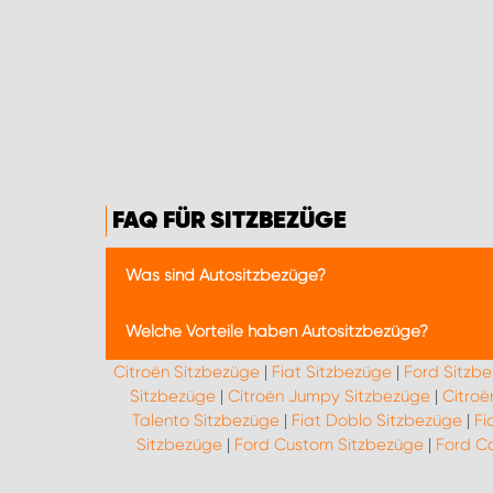
FAQ FÜR SITZBEZÜGE
Was sind Autositzbezüge?
Autositzbezüge sind spezielle Überzüge, die übe
Welche Vorteile haben Autositzbezüge?
Abnutzung, Schmutz und Beschädigungen. Autosit
Designs, um den Innenraum eines Fahrzeugs indiv
Citroën Sitzbezüge
|
Fiat Sitzbezüge
|
Ford Sitzb
Autositzbezüge bieten zahlreiche Vorteile: Sie
Sitzbezüge
|
Citroën Jumpy Sitzbezüge
|
Citroë
Fahrzeugs erhöhen kann. Zudem ermöglichen sie 
Talento Sitzbezüge
|
Fiat Doblo Sitzbezüge
|
Fi
waschbaren Materialien lassen sich Autositzbez
Sitzbezüge
|
Ford Custom Sitzbezüge
|
Ford Co