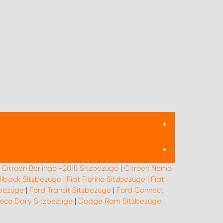
dem Schutz der originalen Sitzpolsterung vor
nd Kunstleder sowie in unterschiedlichen
|
Citroën Berlingo -2018 Sitzbezüge
|
Citroën Nemo
und Schäden, was den Wiederverkaufswert des
ullback Sitzbezüge
|
Fiat Fiorino Sitzbezüge
|
Fiat
ssern den Sitzkomfort. Durch den Einsatz von
zbezüge
|
Ford Transit Sitzbezüge
|
Ford Connect
ung beiträgt.
veco Daily Sitzbezüge
|
Dodge Ram Sitzbezüge