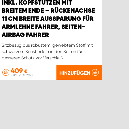
INKL. KOPFSTÜTZEN MIT
BREITEM ENDE – RÜCKENACHSE
11 CM BREITE AUSSPARUNG FÜR
ARMLEHNE FAHRER, SEITEN-
AIRBAG FAHRER
Sitzbezug aus robustem, gewebtem Stoff mit
schwarzem Kunstleder an den Seiten für
besseren Schutz vor Verschleiß
409
€
HINZUFÜGEN
EXKL. 21 % MWST.