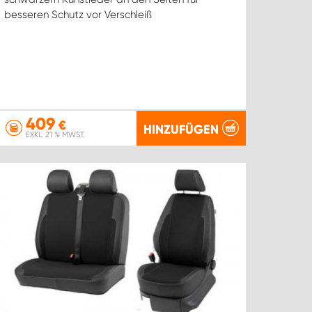
besseren Schutz vor Verschleiß
409
€
HINZUFÜGEN
EXKL. 21 % MWST.