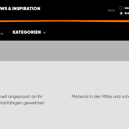
Ink
WS & INSPIRATION
MwSt.
Exk
EUG
KATEGORIEN
duell angepasst an Ihr
Material in der Mitte und s
tandsfähigen gewebten