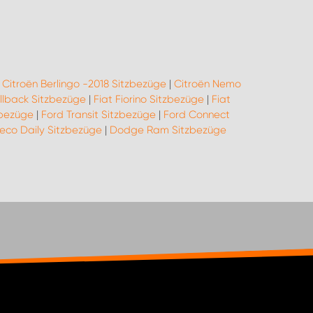
|
Citroën Berlingo -2018 Sitzbezüge
|
Citroën Nemo
ullback Sitzbezüge
|
Fiat Fiorino Sitzbezüge
|
Fiat
zbezüge
|
Ford Transit Sitzbezüge
|
Ford Connect
veco Daily Sitzbezüge
|
Dodge Ram Sitzbezüge