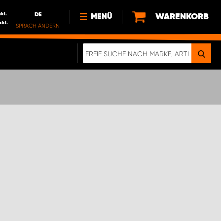
nkl.
DE
WARENKORB
MENÜ
xkl.
SPRACH ÄNDERN
DE
FR
NL
NEWS
ÜBER UNS
NACHHALTIGKEIT