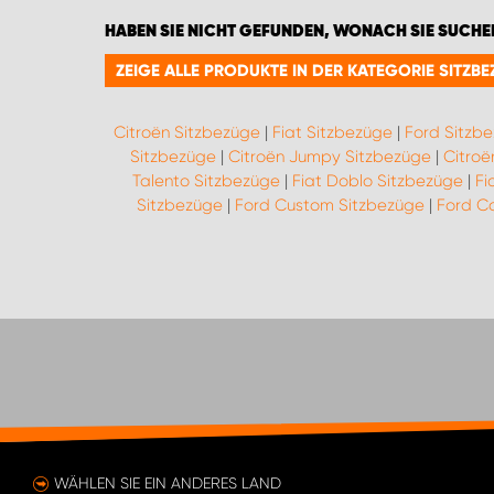
HABEN SIE NICHT GEFUNDEN, WONACH SIE SUCHE
ZEIGE ALLE PRODUKTE IN DER KATEGORIE SITZB
Citroën Sitzbezüge
|
Fiat Sitzbezüge
|
Ford Sitzb
Sitzbezüge
|
Citroën Jumpy Sitzbezüge
|
Citroë
Talento Sitzbezüge
|
Fiat Doblo Sitzbezüge
|
Fi
Sitzbezüge
|
Ford Custom Sitzbezüge
|
Ford Co
WÄHLEN SIE EIN ANDERES LAND