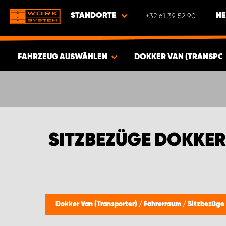
STANDORTE
+32 61 39 52 90
NE
FAHRZEUG AUSWÄHLEN
DOKKER VAN (TRANSPO
ERGEBNISSE ANZEIGEN -
340
ARTIKEL
SITZBEZÜGE DOKKER
Dokker Van (Transporter)
/
Fahrerraum
/
Sitzbezüge