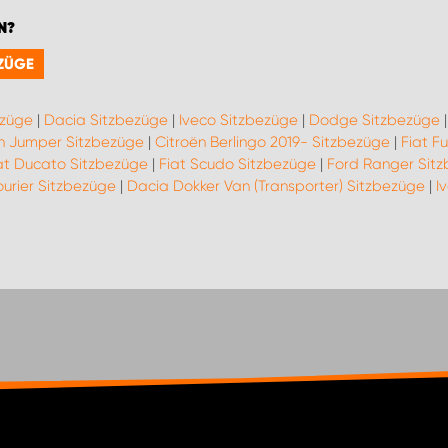
N?
EZÜGE
ezüge
|
Dacia Sitzbezüge
|
Iveco Sitzbezüge
|
Dodge Sitzbezüge
n Jumper Sitzbezüge
|
Citroën Berlingo 2019- Sitzbezüge
|
Fiat F
at Ducato Sitzbezüge
|
Fiat Scudo Sitzbezüge
|
Ford Ranger Sit
urier Sitzbezüge
|
Dacia Dokker Van (Transporter) Sitzbezüge
|
I