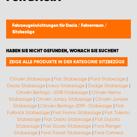
WORK SYSTEM BRÜSSEL
WORK SYSTEM LIMBURG-KEMPEN
Fahrzeugeinrichtungen für Dacia
/
Fahrerraum
/
Sitzbezüge
WORK SYSTEM NAMEN
HABEN SIE NICHT GEFUNDEN, WONACH SIE SUCHEN?
WORK SYSTEM WORK SYSTEM BRÜGGE
ZEIGE ALLE PRODUKTE IN DER KATEGORIE SITZBEZÜGE
Citroën Sitzbezüge
|
Fiat Sitzbezüge
|
Ford Sitzbezüge
|
Dacia Sitzbezüge
|
Iveco Sitzbezüge
|
Dodge Sitzbezüge
|
Citroën Berlingo -2018 Sitzbezüge
|
Citroën Nemo
Sitzbezüge
|
Citroën Jumpy Sitzbezüge
|
Citroën Jumper
Sitzbezüge
|
Citroën Berlingo 2019- Sitzbezüge
|
Fiat
Fullback Sitzbezüge
|
Fiat Fiorino Sitzbezüge
|
Fiat Talento
Sitzbezüge
|
Fiat Doblo Sitzbezüge
|
Fiat Ducato
Sitzbezüge
|
Fiat Scudo Sitzbezüge
|
Ford Ranger
Sitzbezüge
|
Ford Transit Sitzbezüge
|
Ford Connect