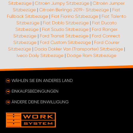
Sitzbezüge
|
Citroën Jumpy Sitzbezüge
|
Citroën Jumper
Sitzbezüge
|
Citroën Berlingo 2019- Sitzbezüge
|
Fiat
Fullback Sitzbezüge
|
Fiat Fiorino Sitzbezüge
|
Fiat Talento
Sitzbezüge
|
Fiat Doblo Sitzbezüge
|
Fiat Ducato
Sitzbezüge
|
Fiat Scudo Sitzbezüge
|
Ford Ranger
Sitzbezüge
|
Ford Transit Sitzbezüge
|
Ford Connect
Sitzbezüge
|
Ford Custom Sitzbezüge
|
Ford Courier
Sitzbezüge
|
Dacia Dokker Van (Transporter) Sitzbezüge
|
Iveco Daily Sitzbezüge
|
Dodge Ram Sitzbezüge
WÄHLEN SIE EIN ANDERES LAND
EINKAUFSBEDINGUNGEN
ÄNDERE DEINE EINWILLIGUNG