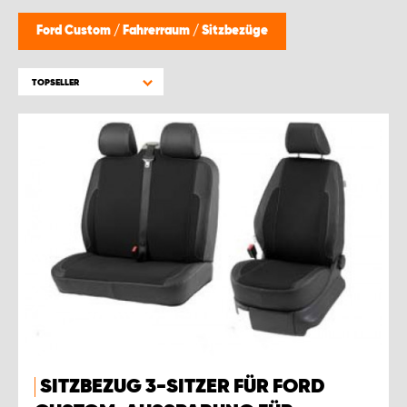
WORK SYSTEM BRÜSSEL
Ford Custom
/
Fahrerraum
/
Sitzbezüge
WORK SYSTEM LIMBURG-KEMPEN
TOPSELLER
WORK SYSTEM NAMEN
WORK SYSTEM WORK SYSTEM BRÜGGE
SITZBEZUG 3-SITZER FÜR FORD