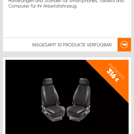
Halterungen und Ständer für Smartphones, Tablets und
Computer für Ihr Arbeitsfahrzeug.
INSGESAMT
10 PRODUKTE
VERFÜGBAR
PREISBEISPIEL
316
€