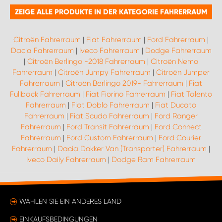
ZEIGE ALLE PRODUKTE IN DER KATEGORIE FAHRERRAUM
Citroën Fahrerraum
|
Fiat Fahrerraum
|
Ford Fahrerraum
|
Dacia Fahrerraum
|
Iveco Fahrerraum
|
Dodge Fahrerraum
|
Citroën Berlingo -2018 Fahrerraum
|
Citroën Nemo
Fahrerraum
|
Citroën Jumpy Fahrerraum
|
Citroën Jumper
Fahrerraum
|
Citroën Berlingo 2019- Fahrerraum
|
Fiat
Fullback Fahrerraum
|
Fiat Fiorino Fahrerraum
|
Fiat Talento
Fahrerraum
|
Fiat Doblo Fahrerraum
|
Fiat Ducato
Fahrerraum
|
Fiat Scudo Fahrerraum
|
Ford Ranger
Fahrerraum
|
Ford Transit Fahrerraum
|
Ford Connect
Fahrerraum
|
Ford Custom Fahrerraum
|
Ford Courier
Fahrerraum
|
Dacia Dokker Van (Transporter) Fahrerraum
|
Iveco Daily Fahrerraum
|
Dodge Ram Fahrerraum
WÄHLEN SIE EIN ANDERES LAND
EINKAUFSBEDINGUNGEN