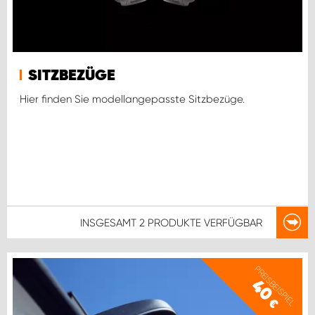
SITZBEZÜGE
Hier finden Sie modellangepasste Sitzbezüge.
INSGESAMT
2 PRODUKTE
VERFÜGBAR
PREISBEISPIEL
40
€