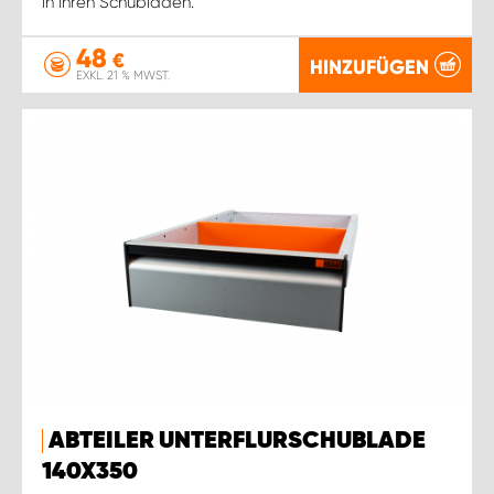
in Ihren Schubladen.
48
€
HINZUFÜGEN
EXKL. 21 % MWST.
ABTEILER UNTERFLURSCHUBLADE
140X350