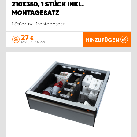
210X350, 1 STÜCK INKL.
MONTAGESATZ
1 Stück inkl. Montagesatz
27
€
HINZUFÜGEN
EXKL. 21 % MWST.