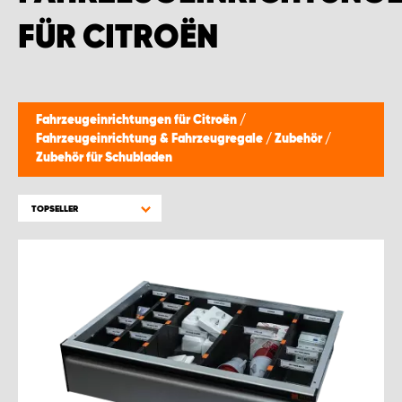
WORK SYSTEM BRÜSSEL
FÜR CITROËN
WORK SYSTEM LIMBURG-KEMPEN
WORK SYSTEM NAMEN
Fahrzeugeinrichtungen für Citroën
/
Fahrzeugeinrichtung & Fahrzeugregale
/
Zubehör
/
WORK SYSTEM WORK SYSTEM BRÜGGE
Zubehör für Schubladen
TOPSELLER