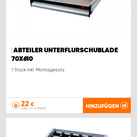
ABTEILER UNTERFLURSCHUBLADE
70X610
1 Stück inkl. Montagesatz
22
€
HINZUFÜGEN
EXKL. 21 % MWST.