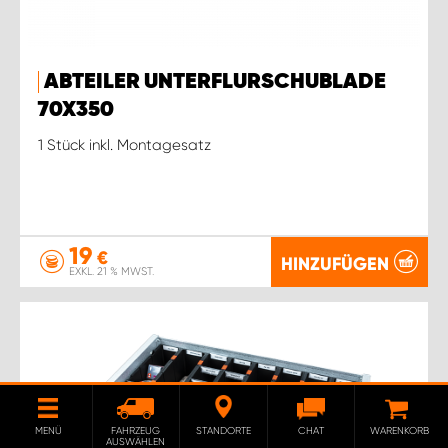
ABTEILER UNTERFLURSCHUBLADE
70X350
1 Stück inkl. Montagesatz
19
€
HINZUFÜGEN
EXKL. 21 % MWST.
MENÜ
FAHRZEUG
STANDORTE
CHAT
WARENKORB
AUSWÄHLEN