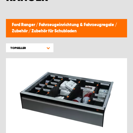
WORK SYSTEM BRÜSSEL
WORK SYSTEM LIMBURG-KEMPEN
Ford Ranger
/
Fahrzeugeinrichtung & Fahrzeugregale
/
Zubehör
/
Zubehör für Schubladen
WORK SYSTEM NAMEN
TOPSELLER
WORK SYSTEM WORK SYSTEM BRÜGGE