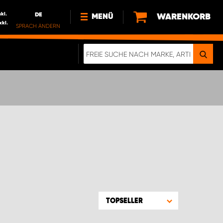
nkl.
DE
WARENKORB
MENÜ
xkl.
SPRACH ÄNDERN
DE
FR
NL
NEWS
ÜBER UNS
NACHHALTIGKEIT
TOPSELLER