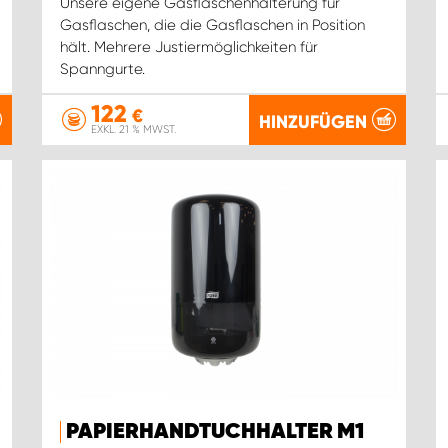
Unsere eigene Gasflaschenhalterung für
Gasflaschen, die die Gasflaschen in Position
hält. Mehrere Justiermöglichkeiten für
Spanngurte.
122
€
HINZUFÜGEN
EXKL. 21 % MWST.
PAPIERHANDTUCHHALTER M1