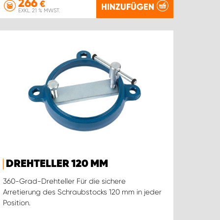
266
€
HINZUFÜGEN
EXKL. 21 % MWST.
DREHTELLER 120 MM
360-Grad-Drehteller Für die sichere
Arretierung des Schraubstocks 120 mm in jeder
Position.