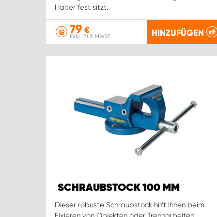
Halter fest sitzt.
79
€
HINZUFÜGEN
EXKL. 21 % MWST.
SCHRAUBSTOCK 100 MM
Dieser robuste Schraubstock hilft Ihnen beim
Fixieren von Objekten oder Trennarbeiten.