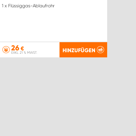
1 x Flüssiggas-Ablaufrohr
26
€
HINZUFÜGEN
EXKL. 21 % MWST.