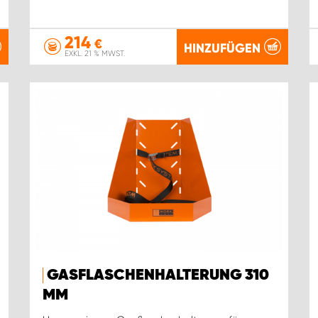
214
€
HINZUFÜGEN
EXKL. 21 % MWST.
GASFLASCHENHALTERUNG 310
MM