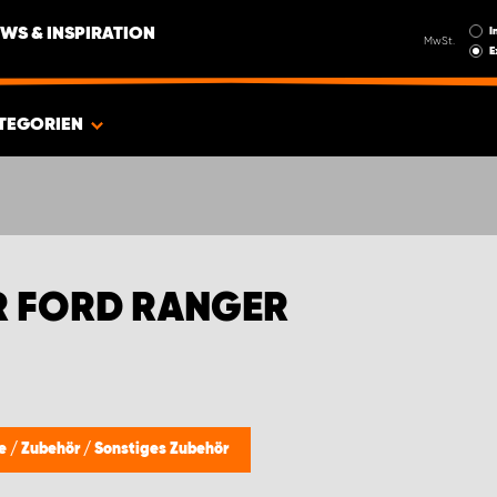
I
WS & INSPIRATION
MwSt.
E
TEGORIEN
R FORD RANGER
le
/
Zubehör
/
Sonstiges Zubehör