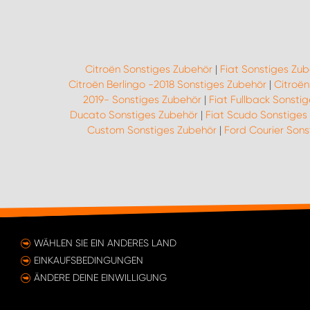
Citroën Sonstiges Zubehör
|
Fiat Sonstiges Zu
Citroën Berlingo -2018 Sonstiges Zubehör
|
Citroë
2019- Sonstiges Zubehör
|
Fiat Fullback Sonsti
Ducato Sonstiges Zubehör
|
Fiat Scudo Sonstiges
Custom Sonstiges Zubehör
|
Ford Courier Sons
WÄHLEN SIE EIN ANDERES LAND
EINKAUFSBEDINGUNGEN
ÄNDERE DEINE EINWILLIGUNG