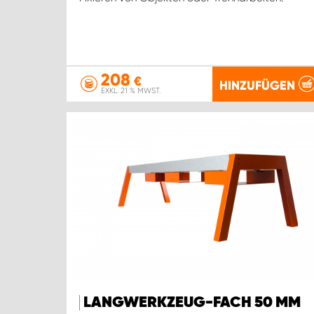
208
€
HINZUFÜGEN
EXKL. 21 % MWST.
LANGWERKZEUG-FACH 50 MM