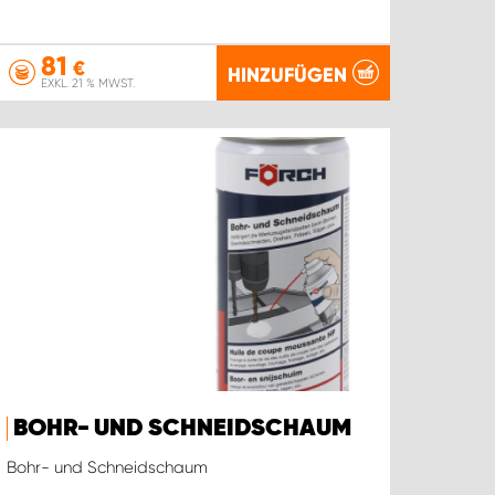
81
€
HINZUFÜGEN
EXKL. 21 % MWST.
BOHR- UND SCHNEIDSCHAUM
Bohr- und Schneidschaum