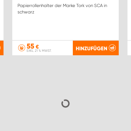
Papierrollenhalter der Marke Tork von SCA in
schwarz
55
€
HINZUFÜGEN
EXKL. 21 % MWST.