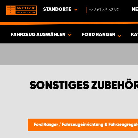
STANDORTE
+32 61 39 52 90
NE
FAHRZEUG AUSWÄHLEN
FORD RANGER
KA
ERGEBNISSE ANZEIGEN -
382
ARTIKEL
SONSTIGES ZUBEHÖ
Ford Ranger
/
Fahrzeugeinrichtung & Fahrzeugrega