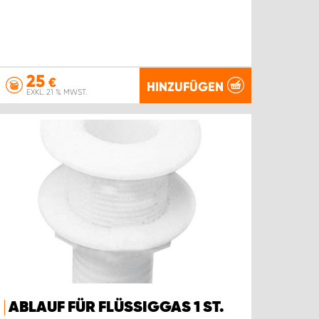
25
€
HINZUFÜGEN
EXKL. 21 % MWST.
ABLAUF FÜR FLÜSSIGGAS 1 ST.